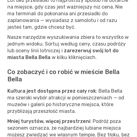
Lot bez przesiadki to najprostszy sposób na dotarcie
na miejsce, gdy czas jest ważniejszy niż cena. Nie
ma terminali do pokonania ani przesiadki do
zaplanowania — wysiadasz z samolotu i od razu
jesteś tam, gdzie chcesz być.
Nasze narzędzie wyszukiwania zbiera to wszystko w
jednym widoku. Sortuj według ceny, czasu podróży
lub oceny linii lotniczej i
zarezerwuj swój lot do
miasta Bella Bella
w kilku kliknięciach.
Co zobaczyć i co robić w mieście Bella
Bella
Kultura jest dostępna przez cały rok
: Bella Bella
ma szeroki wybór atrakcji w pomieszczeniach — od
muzeów i galerii po historyczne miejsca, które
przybliżają przeszłość miasta.
Mniej turystów, więcej przestrzeni
: Podróż poza
sezonem oznacza, że najbardziej lubiane miejsca
możesz zwiedzać we własnym tempie. Bez tłoku, bez