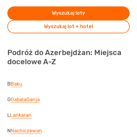
Wyszukaj loty
Wyszukaj lot + hotel
Podróż do Azerbejdżan: Miejsca
docelowe A-Z
B
Baku
G
Gabala
Ganja
L
Lankaran
N
Nachiczewan