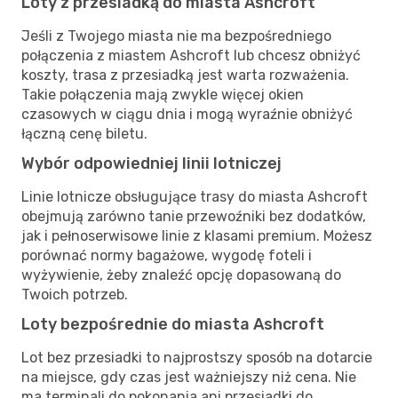
Loty z przesiadką do miasta Ashcroft
Jeśli z Twojego miasta nie ma bezpośredniego
połączenia z miastem Ashcroft lub chcesz obniżyć
koszty, trasa z przesiadką jest warta rozważenia.
Takie połączenia mają zwykle więcej okien
czasowych w ciągu dnia i mogą wyraźnie obniżyć
łączną cenę biletu.
Wybór odpowiedniej linii lotniczej
Linie lotnicze obsługujące trasy do miasta Ashcroft
obejmują zarówno tanie przewoźniki bez dodatków,
jak i pełnoserwisowe linie z klasami premium. Możesz
porównać normy bagażowe, wygodę foteli i
wyżywienie, żeby znaleźć opcję dopasowaną do
Twoich potrzeb.
Loty bezpośrednie do miasta Ashcroft
Lot bez przesiadki to najprostszy sposób na dotarcie
na miejsce, gdy czas jest ważniejszy niż cena. Nie
ma terminali do pokonania ani przesiadki do