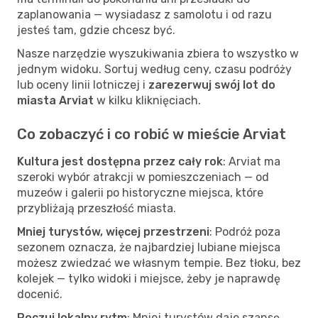
zaplanowania — wysiadasz z samolotu i od razu
jesteś tam, gdzie chcesz być.
Nasze narzędzie wyszukiwania zbiera to wszystko w
jednym widoku. Sortuj według ceny, czasu podróży
lub oceny linii lotniczej i
zarezerwuj swój lot do
miasta Arviat
w kilku kliknięciach.
Co zobaczyć i co robić w mieście Arviat
Kultura jest dostępna przez cały rok
: Arviat ma
szeroki wybór atrakcji w pomieszczeniach — od
muzeów i galerii po historyczne miejsca, które
przybliżają przeszłość miasta.
Mniej turystów, więcej przestrzeni
: Podróż poza
sezonem oznacza, że najbardziej lubiane miejsca
możesz zwiedzać we własnym tempie. Bez tłoku, bez
kolejek — tylko widoki i miejsce, żeby je naprawdę
docenić.
Poczuj lokalny rytm
: Mniej turystów daje szansę