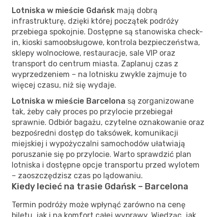
Lotniska w mieście Gdańsk
mają dobrą
infrastrukturę, dzięki której początek podróży
przebiega spokojnie. Dostępne są stanowiska check-
in, kioski samoobsługowe, kontrola bezpieczeństwa,
sklepy wolnocłowe, restauracje, sale VIP oraz
transport do centrum miasta. Zaplanuj czas z
wyprzedzeniem – na lotnisku zwykle zajmuje to
więcej czasu, niż się wydaje.
Lotniska w mieście Barcelona
są zorganizowane
tak, żeby cały proces po przylocie przebiegał
sprawnie. Odbiór bagażu, czytelne oznakowanie oraz
bezpośredni dostęp do taksówek, komunikacji
miejskiej i wypożyczalni samochodów ułatwiają
poruszanie się po przylocie. Warto sprawdzić plan
lotniska i dostępne opcje transportu przed wylotem
– zaoszczędzisz czas po lądowaniu.
Kiedy lecieć na trasie Gdańsk – Barcelona
Termin podróży może wpłynąć zarówno na cenę
biletu, jak i na komfort całej wyprawy. Wiedząc, jak