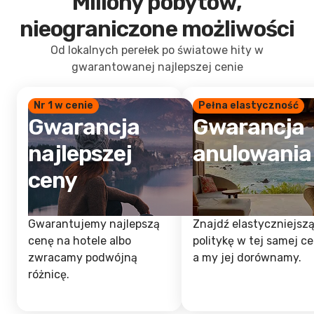
Miliony pobytów,
nieograniczone możliwości
Od lokalnych perełek po światowe hity w
gwarantowanej najlepszej cenie
Nr 1 w cenie
Pełna elastyczność
Gwarancja
Gwarancja
najlepszej
anulowania
ceny
Gwarantujemy najlepszą
Znajdź elastyczniejsz
cenę na hotele albo
politykę w tej samej ce
zwracamy podwójną
a my jej dorównamy.
różnicę.