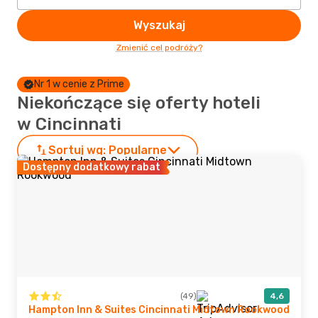
Wyszukaj
Zmienić cel podróży?
Nr 1 w cenie z Prime
Niekończące się oferty hoteli
w Cincinnati
Sortuj wg:
Popularne
Dostępny dodatkowy rabat
(49)
4,6
Hampton Inn & Suites Cincinnati Midtown Rookwood