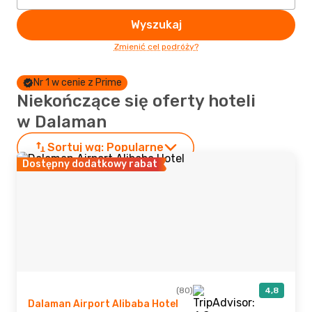
Wyszukaj
Zmienić cel podróży?
Nr 1 w cenie z Prime
Niekończące się oferty hoteli
w Dalaman
Sortuj wg:
Popularne
Dostępny dodatkowy rabat
(80)
4,8
Dalaman Airport Alibaba Hotel