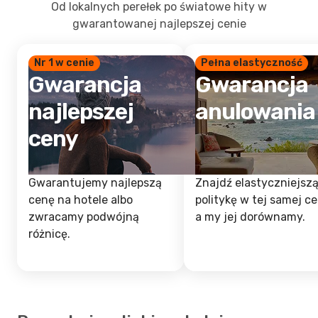
Od lokalnych perełek po światowe hity w
gwarantowanej najlepszej cenie
Nr 1 w cenie
Pełna elastyczność
Gwarancja
Gwarancja
najlepszej
anulowania
ceny
Gwarantujemy najlepszą
Znajdź elastyczniejsz
cenę na hotele albo
politykę w tej samej ce
zwracamy podwójną
a my jej dorównamy.
różnicę.