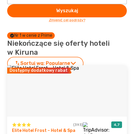
Wyszukaj
Zmienić cel podróży?
Nr 1 w cenie z Prime
Niekończące się oferty hoteli
w Kiruna
Sortuj wg:
Popularne
Dostępny dodatkowy rabat
(393)
4,7
Elite Hotel Frost – Hotel & Spa