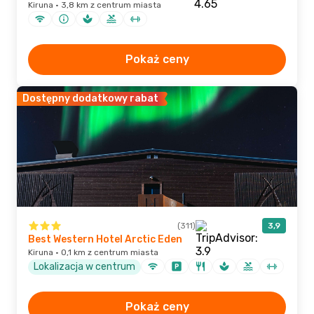
Kiruna · 3,8 km z centrum miasta
Pokaż ceny
Dostępny dodatkowy rabat
(311)
3,9
Best Western Hotel Arctic Eden
Kiruna · 0,1 km z centrum miasta
Lokalizacja w centrum
Pokaż ceny