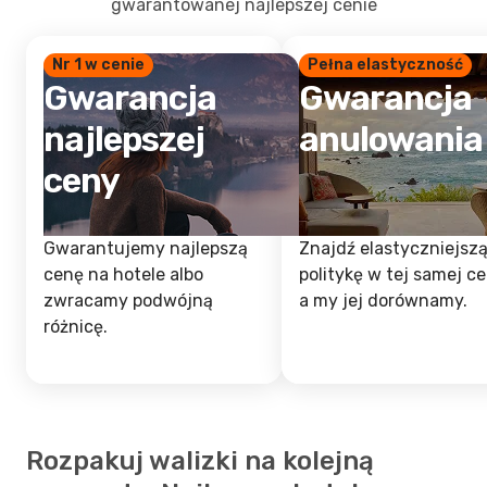
gwarantowanej najlepszej cenie
Nr 1 w cenie
Pełna elastyczność
Gwarancja
Gwarancja
najlepszej
anulowania
ceny
Gwarantujemy najlepszą
Znajdź elastyczniejsz
cenę na hotele albo
politykę w tej samej ce
zwracamy podwójną
a my jej dorównamy.
różnicę.
Rozpakuj walizki na kolejną