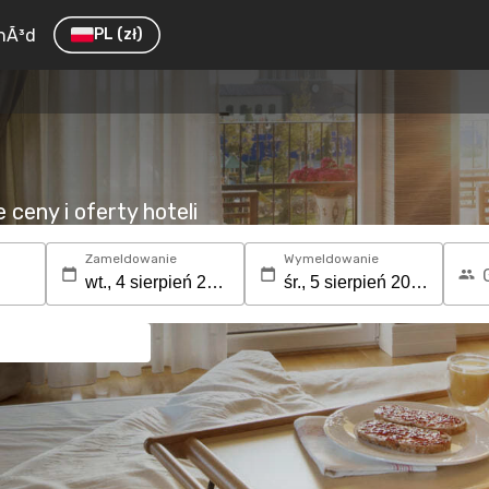
hÃ³d
PL
(zł)
ceny i oferty hoteli
Zameldowanie
Wymeldowanie