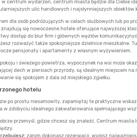
ć w centrum wydarzeń, centrum miasta będzie dla Ciebie id
ularniejszych ulic handlowych i najsłynniejszych obiektów 
em dla osób podróżujących w celach służbowych lub po pro
znajdują się nowoczesne hotele oferujące najwyższej klasy
łatwy dostęp do biur firm i głównych węzłów komunikacyjnych
sz rozważyć także spokojniejsze dzielnice mieszkalne. Tut
rocze pensjonaty i apartamenty z własnym wyżywieniem.
, spokoju i świeżego powietrza, wypoczynek na wsi może oka
ającej dech w piersiach przyrody, są idealnym miejscem na
wanie się spokojem z dala od miejskiego zgiełku.
rzonego hotelu
ie po prostu niesamowity, zapamiętaj te praktyczne wskaz
a w zdobyciu idealnego zakwaterowania spełniającego wsz
obrze przemyśl, gdzie chcesz się znaleźć. Centrum miasta
iędzy.
trzebujesz:
zanim dokonasz rezerwacji, wypisz najważniejs