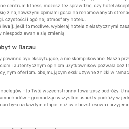
dne centrum fitness, możesz też sprawdzić, czy hotel akcep
się z najnowszymi opiniami gości na renomowanych strona
, czystości i ogólnej atmosfery hotelu.
liwe!):
jeśli to możliwe, wybieraj hotele z elastycznymi za
y niespodziewanie się zmienią.
obyt w Bacau
 powinno być ekscytujące, a nie skomplikowane. Nasza prz
ęciom i autentycznym opiniom użytkowników pozwala bez 
ncyjnym ofertom, obejmującym ekskluzywne zniżki w rama
cji noclegów –to Twój wszechstronny towarzysz podróży. 
 samochodów – gromadząc wszystkie aspekty podróży w j
acau była na każdym etapie możliwie bezstresowa i przyjem