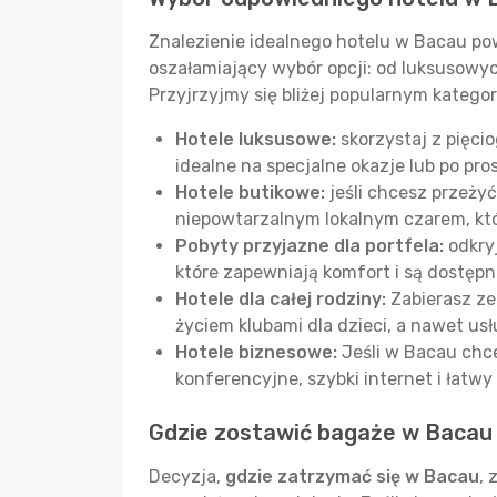
Znalezienie idealnego hotelu w Bacau po
oszałamiający wybór opcji: od luksusowy
Przyjrzyjmy się bliżej popularnym kategor
Hotele luksusowe:
skorzystaj z pięci
idealne na specjalne okazje lub po pro
Hotele butikowe:
jeśli chcesz przeży
niepowtarzalnym lokalnym czarem, któ
Pobyty przyjazne dla portfela:
odkryj
które zapewniają komfort i są dostępn
Hotele dla całej rodziny:
Zabierasz ze
życiem klubami dla dzieci, a nawet us
Hotele biznesowe:
Jeśli w Bacau chce
konferencyjne, szybki internet i łat
Gdzie zostawić bagaże w Bacau
Decyzja,
gdzie zatrzymać się w Bacau
, 