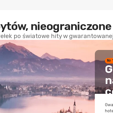
bytów, nieograniczone
rełek po światowe hity w gwarantowanej 
Nr 
G
n
c
Gwa
hot