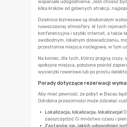
wspaniałe udogodnienia. Jeśli chcesz by
kilka kroków od głównych atrakcji, najpop
Dzielnice biznesowe są doskonałym wybor
nowoczesnej atmosfery. W tych rejonach 
konferencyjne i szybki internet, a także 
swobodnym, lokalnym doświadczeniu, może
przestronne miejsca noclegowe, w tym u
Na koniec, dla tych, którzy pragną ciszy
spokojne miejsca, położone pośród zapier
wycieczki rowerowe lub po prostu delekto
Porady dotyczące rezerwacji wyma
Aby mieć pewność, że pobyt w Bacau będz
Odrobina przezorności może zdziałać cud
Lokalizacja, lokalizacja, lokalizacja!
D
zaoszczędzić Ci mnóstwo czasu i pien
Zastanów się, jakich udogodnień po