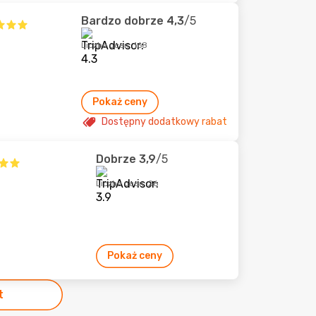
Bardzo dobrze
4,3
/5
Liczba ocen: 168
Pokaż ceny
Dostępny dodatkowy rabat
Dobrze
3,9
/5
Liczba ocen: 26
Pokaż ceny
t