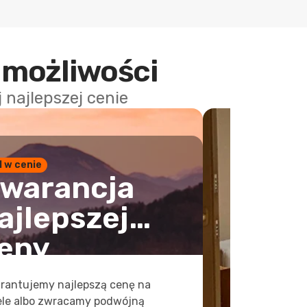
 możliwości
najlepszej cenie
1 w cenie
warancja
ajlepszej
eny
rantujemy najlepszą cenę na
ele albo zwracamy podwójną