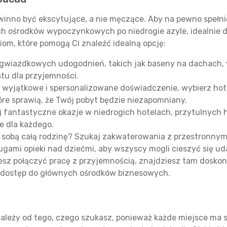
winno być ekscytujące, a nie męczące. Aby na pewno spełni
ch ośrodków wypoczynkowych po niedrogie azyle, idealnie
iom, które pomogą Ci znaleźć idealną opcję:
ogwiazdkowych udogodnień, takich jak baseny na dachach, 
stu dla przyjemności.
ć wyjątkowe i spersonalizowane doświadczenie, wybierz hot
re sprawią, że Twój pobyt będzie niezapomniany.
 fantastyczne okazje w niedrogich hotelach, przytulnych 
e dla każdego.
 sobą całą rodzinę? Szukaj zakwaterowania z przestronnym
ługami opieki nad dziećmi, aby wszyscy mogli cieszyć się u
sz połączyć pracę z przyjemnością, znajdziesz tam doskon
wy dostęp do głównych ośrodków biznesowych.
zależy od tego, czego szukasz, ponieważ każde miejsce ma s