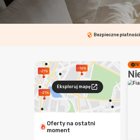
Bezpieczne płatnośc
Nr
-16%
Ni
-21%
Eksploruj mapę
-21%
Oferty na ostatni
moment