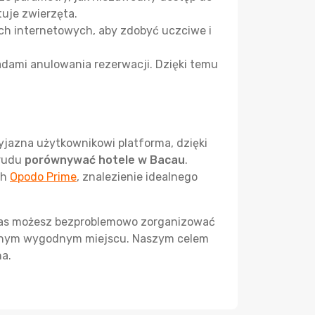
tuje zwierzęta.
ch internetowych, aby zdobyć uczciwe i
sadami anulowania rezerwacji. Dzięki temu
yjazna użytkownikowi platforma, dzięki
trudu
porównywać hotele w Bacau
.
ch
Opodo Prime
, znalezienie idealnego
U nas możesz bezproblemowo zorganizować
ednym wygodnym miejscu. Naszym celem
na.