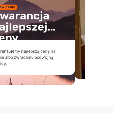
1 w cenie
warancja
ajlepszej
eny
rantujemy najlepszą cenę na
ele albo zwracamy podwójną
icę.