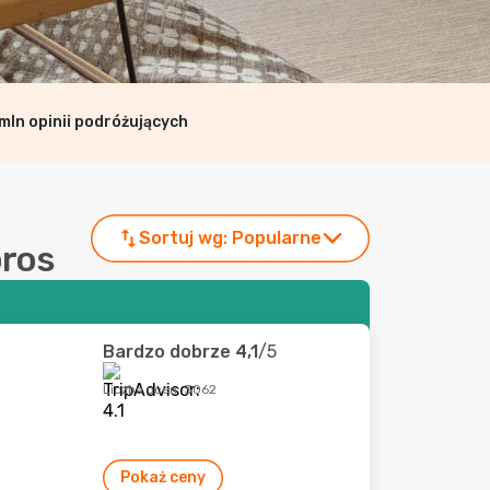
mln opinii podróżujących
Sortuj wg:
Popularne
oros
Bardzo dobrze
4,1
/5
Liczba ocen: 3062
Pokaż ceny