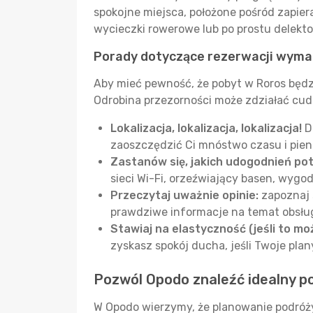
spokojne miejsca, położone pośród zapier
wycieczki rowerowe lub po prostu delekto
Porady dotyczące rezerwacji wyma
Aby mieć pewność, że pobyt w Roros będz
Odrobina przezorności może zdziałać cud
Lokalizacja, lokalizacja, lokalizacja!
D
zaoszczędzić Ci mnóstwo czasu i pien
Zastanów się, jakich udogodnień po
sieci Wi-Fi, orzeźwiający basen, wygo
Przeczytaj uważnie opinie:
zapoznaj 
prawdziwe informacje na temat obsługi
Stawiaj na elastyczność (jeśli to moż
zyskasz spokój ducha, jeśli Twoje plan
Pozwól Opodo znaleźć idealny p
W Opodo wierzymy, że planowanie podróży