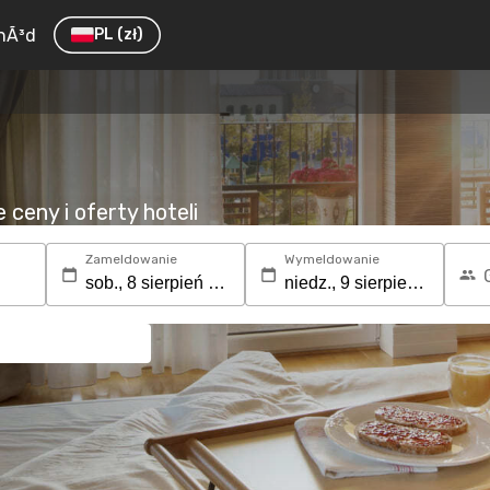
hÃ³d
PL
(zł)
ceny i oferty hoteli
Zameldowanie
Wymeldowanie