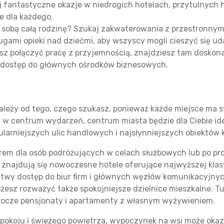
 fantastyczne okazje w niedrogich hotelach, przytulnych 
e dla każdego.
 sobą całą rodzinę? Szukaj zakwaterowania z przestronnym
ługami opieki nad dziećmi, aby wszyscy mogli cieszyć się u
sz połączyć pracę z przyjemnością, znajdziesz tam doskon
wy dostęp do głównych ośrodków biznesowych.
zależy od tego, czego szukasz, ponieważ każde miejsce ma s
ć w centrum wydarzeń, centrum miasta będzie dla Ciebie id
ularniejszych ulic handlowych i najsłynniejszych obiektów 
em dla osób podróżujących w celach służbowych lub po pro
znajdują się nowoczesne hotele oferujące najwyższej klasy
łatwy dostęp do biur firm i głównych węzłów komunikacyjnych
sz rozważyć także spokojniejsze dzielnice mieszkalne. Tut
rocze pensjonaty i apartamenty z własnym wyżywieniem.
, spokoju i świeżego powietrza, wypoczynek na wsi może oka