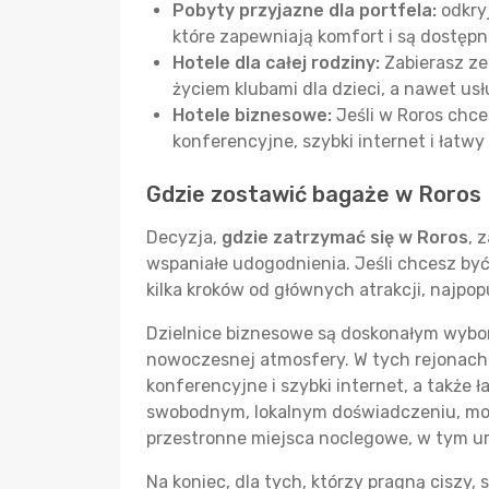
Pobyty przyjazne dla portfela:
odkryj
które zapewniają komfort i są dostępn
Hotele dla całej rodziny:
Zabierasz ze
życiem klubami dla dzieci, a nawet us
Hotele biznesowe:
Jeśli w Roros chce
konferencyjne, szybki internet i łat
Gdzie zostawić bagaże w Roros
Decyzja,
gdzie zatrzymać się w Roros
, 
wspaniałe udogodnienia. Jeśli chcesz by
kilka kroków od głównych atrakcji, najpop
Dzielnice biznesowe są doskonałym wybor
nowoczesnej atmosfery. W tych rejonach 
konferencyjne i szybki internet, a także 
swobodnym, lokalnym doświadczeniu, może
przestronne miejsca noclegowe, w tym u
Na koniec, dla tych, którzy pragną ciszy