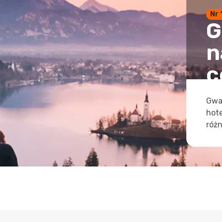
Nr 
G
n
c
Gwa
hot
różn