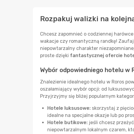
Rozpakuj walizki na kolejn
Chcesz zapomnieć o codziennej harówce i
wakacje czy romantyczną randkę! Zaufaj 
niepowtarzalny charakter niezapomniane
proste dzięki
fantastycznej ofercie hote
Wybór odpowiedniego hotelu w 
Znalezienie idealnego hotelu w Roros po
oszałamiający wybór opcji: od luksusowy
Przyjrzyjmy się bliżej popularnym kategor
Hotele luksusowe:
skorzystaj z pięci
idealne na specjalne okazje lub po pro
Hotele butikowe:
jeśli chcesz przeży
niepowtarzalnym lokalnym czarem, któ