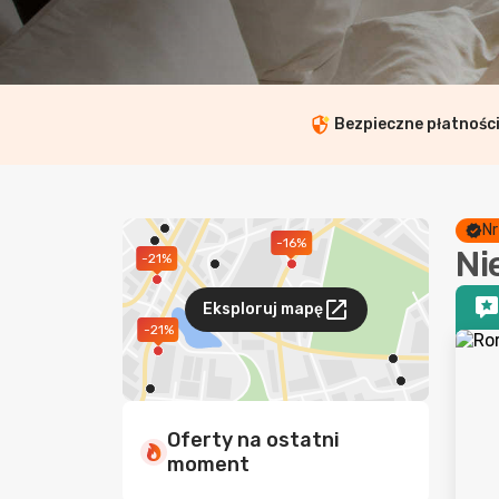
Bezpieczne płatnośc
Nr
-16%
Ni
-21%
Eksploruj mapę
-21%
Oferty na ostatni
moment