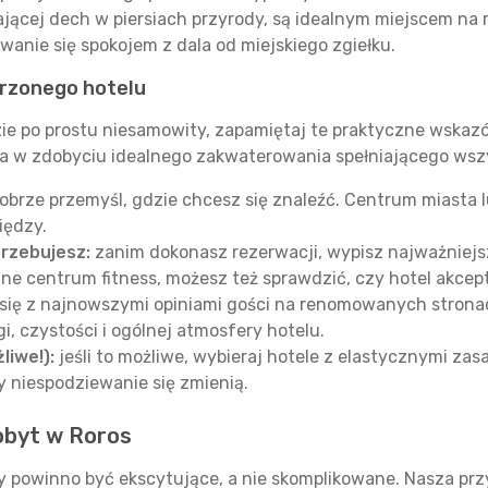
ającej dech w piersiach przyrody, są idealnym miejscem na
wanie się spokojem z dala od miejskiego zgiełku.
rzonego hotelu
ie po prostu niesamowity, zapamiętaj te praktyczne wskazó
a w zdobyciu idealnego zakwaterowania spełniającego wsz
obrze przemyśl, gdzie chcesz się znaleźć. Centrum miasta
iędzy.
trzebujesz:
zanim dokonasz rezerwacji, wypisz najważniejs
dne centrum fitness, możesz też sprawdzić, czy hotel akcep
się z najnowszymi opiniami gości na renomowanych strona
, czystości i ogólnej atmosfery hotelu.
liwe!):
jeśli to możliwe, wybieraj hotele z elastycznymi za
y niespodziewanie się zmienią.
obyt w Roros
 powinno być ekscytujące, a nie skomplikowane. Nasza prz