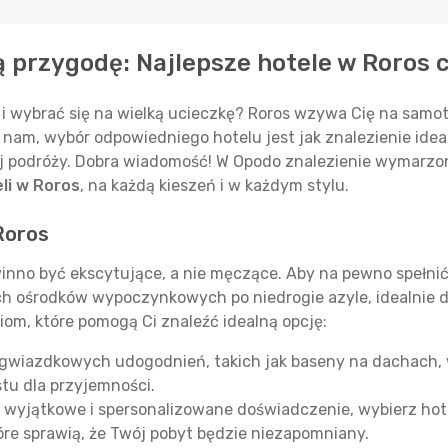
ą przygodę: Najlepsze hotele w Roros 
 wybrać się na wielką ucieczkę? Roros wzywa Cię na samo
nam, wybór odpowiedniego hotelu jest jak znalezienie ide
j podróży. Dobra wiadomość! W Opodo znalezienie wymarzon
li w Roros
, na każdą kieszeń i w każdym stylu.
Roros
winno być ekscytujące, a nie męczące. Aby na pewno spełni
ch ośrodków wypoczynkowych po niedrogie azyle, idealnie
iom, które pomogą Ci znaleźć idealną opcję:
ogwiazdkowych udogodnień, takich jak baseny na dachach, 
stu dla przyjemności.
ć wyjątkowe i spersonalizowane doświadczenie, wybierz hot
re sprawią, że Twój pobyt będzie niezapomniany.