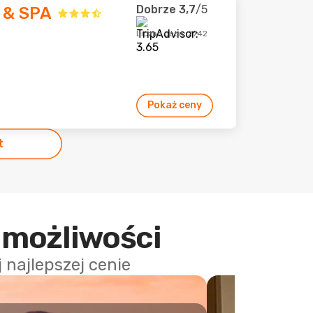
Dobrze
3,7
/5
 & SPA
Liczba ocen: 2742
Pokaż ceny
t
 możliwości
najlepszej cenie