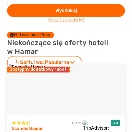
Wyszukaj
Zmienić cel podróży?
Nr 1 w cenie z Prime
Niekończące się oferty hoteli
w Hamar
Sortuj wg:
Popularne
Dostępny dodatkowy rabat
(2491)
4,1
Scandic Hamar