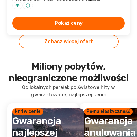
Pokaż ceny
Zobacz więcej ofert
Miliony pobytów,
nieograniczone możliwości
Od lokalnych perełek po światowe hity w
gwarantowanej najlepszej cenie
Nr 1 w cenie
Pełna elastyczność
Gwarancja
Gwarancja
najlepszej
anulowania