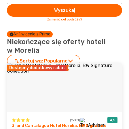
Wyszukaj
Zmienić cel podróży?
Nr 1 w cenie z Prime
Niekończące się oferty hoteli
w Morelia
Sortuj wg:
Popularne
Dostępny dodatkowy rabat
(2601)
4,5
Grand Cantalagua Hotel Morelia, BW Signature