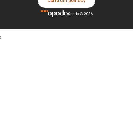
Centrum pomocy
Opodo
©
2026
;