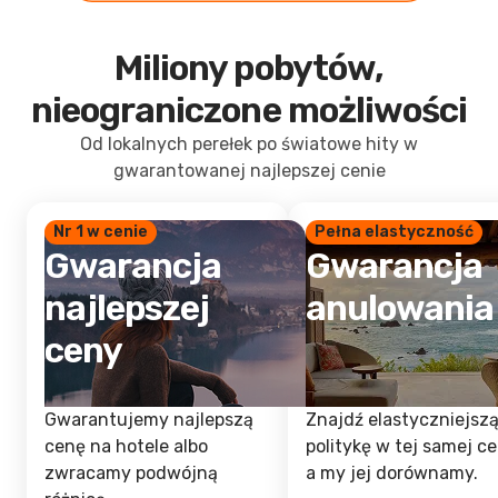
Miliony pobytów,
nieograniczone możliwości
Od lokalnych perełek po światowe hity w
gwarantowanej najlepszej cenie
Nr 1 w cenie
Pełna elastyczność
Gwarancja
Gwarancja
najlepszej
anulowania
ceny
Gwarantujemy najlepszą
Znajdź elastyczniejsz
cenę na hotele albo
politykę w tej samej ce
zwracamy podwójną
a my jej dorównamy.