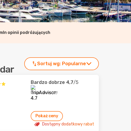
mln opinii podróżujących
Sortuj wg:
Popularne
adar
Bardzo dobrze
4,7
/5
Liczba ocen: 181
Pokaż ceny
Dostępny dodatkowy rabat