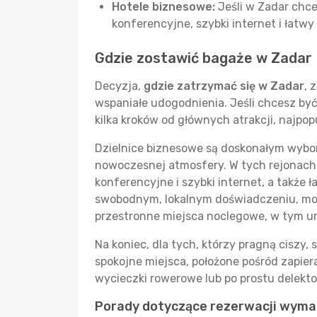
Hotele biznesowe:
Jeśli w Zadar chce
konferencyjne, szybki internet i łat
Gdzie zostawić bagaże w Zadar
Decyzja,
gdzie zatrzymać się w Zadar
, 
wspaniałe udogodnienia. Jeśli chcesz by
kilka kroków od głównych atrakcji, najpop
Dzielnice biznesowe są doskonałym wybor
nowoczesnej atmosfery. W tych rejonach 
konferencyjne i szybki internet, a także 
swobodnym, lokalnym doświadczeniu, może
przestronne miejsca noclegowe, w tym u
Na koniec, dla tych, którzy pragną ciszy
spokojne miejsca, położone pośród zapier
wycieczki rowerowe lub po prostu delekto
Porady dotyczące rezerwacji wyma