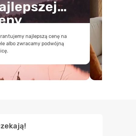
ajlepszej
eny
rantujemy najlepszą cenę na
ele albo zwracamy podwójną
icę.
czekają!