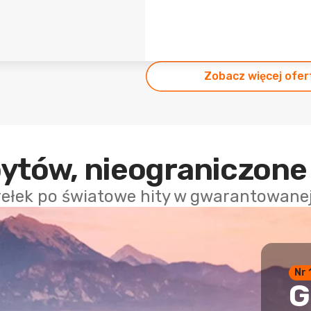
Zobacz więcej ofer
bytów, nieograniczone
rełek po światowe hity w gwarantowanej 
Nr 
G