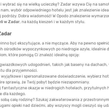
i wybrać się na wielką ucieczkę? Zadar wzywa Cię na samo
nam, wybór odpowiedniego hotelu jest jak znalezienie ide
j podróży. Dobra wiadomość! W Opodo znalezienie wymarzon
li w Zadar
, na każdą kieszeń i w każdym stylu.
Zadar
winno być ekscytujące, a nie męczące. Aby na pewno spełni
ch ośrodków wypoczynkowych po niedrogie azyle, idealnie
iom, które pomogą Ci znaleźć idealną opcję:
ogwiazdkowych udogodnień, takich jak baseny na dachach, 
stu dla przyjemności.
ć wyjątkowe i spersonalizowane doświadczenie, wybierz hot
re sprawią, że Twój pobyt będzie niezapomniany.
 fantastyczne okazje w niedrogich hotelach, przytulnych 
e dla każdego.
 sobą całą rodzinę? Szukaj zakwaterowania z przestronnym
ługami opieki nad dziećmi, aby wszyscy mogli cieszyć się u