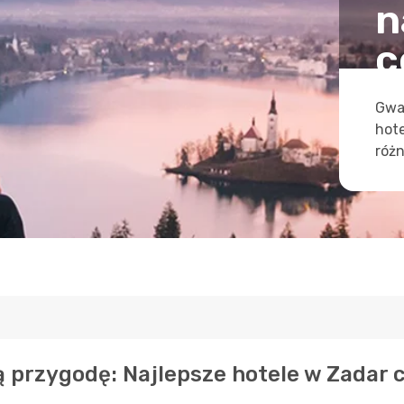
n
c
Gwa
hot
różn
ą przygodę: Najlepsze hotele w Zadar 