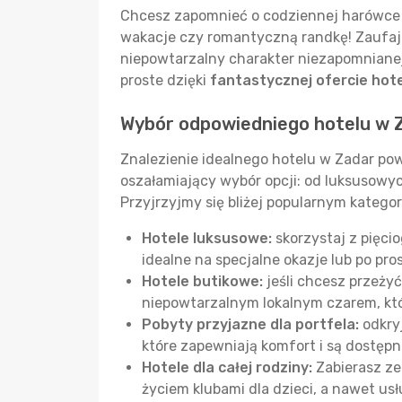
Chcesz zapomnieć o codziennej harówce 
wakacje czy romantyczną randkę! Zaufaj 
niepowtarzalny charakter niezapomniane
proste dzięki
fantastycznej ofercie hote
Wybór odpowiedniego hotelu w 
Znalezienie idealnego hotelu w Zadar po
oszałamiający wybór opcji: od luksusowy
Przyjrzyjmy się bliżej popularnym kategor
Hotele luksusowe:
skorzystaj z pięci
idealne na specjalne okazje lub po pro
Hotele butikowe:
jeśli chcesz przeży
niepowtarzalnym lokalnym czarem, któ
Pobyty przyjazne dla portfela:
odkryj
które zapewniają komfort i są dostępn
Hotele dla całej rodziny:
Zabierasz ze
życiem klubami dla dzieci, a nawet us