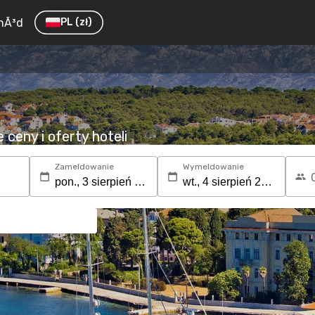
hÃ³d
PL
(zł)
ceny i oferty hoteli
Zameldowanie
Wymeldowanie