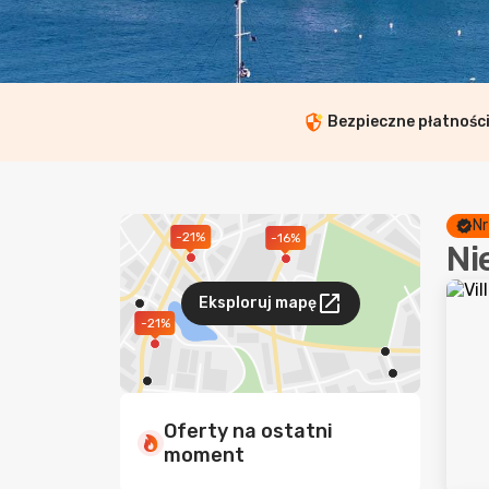
Bezpieczne płatnośc
Nr
-21%
-16%
Ni
Eksploruj mapę
-21%
Oferty na ostatni
moment