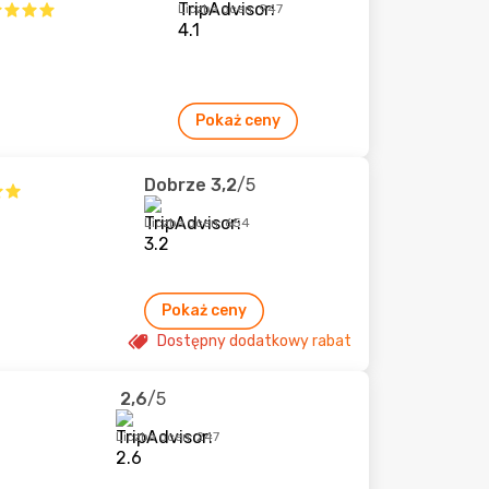
Liczba ocen: 947
Pokaż ceny
Dobrze
3,2
/5
Liczba ocen: 654
Pokaż ceny
Dostępny dodatkowy rabat
2,6
/5
Liczba ocen: 247