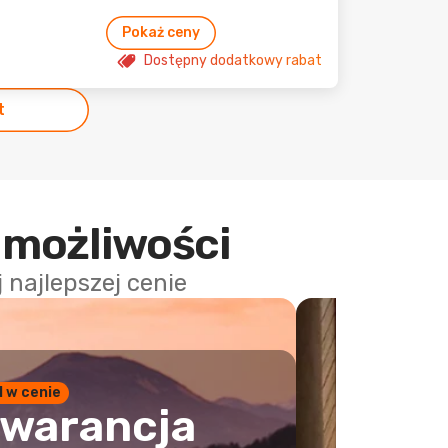
Pokaż ceny
Dostępny dodatkowy rabat
t
 możliwości
najlepszej cenie
1 w cenie
warancja