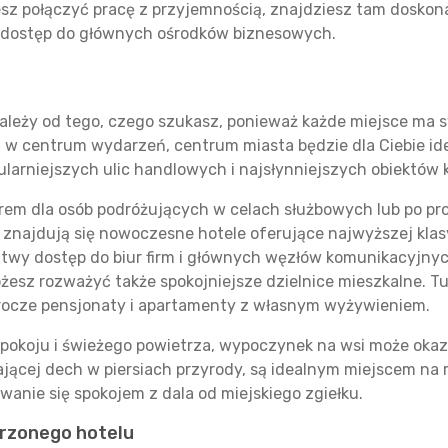
sz połączyć pracę z przyjemnością, znajdziesz tam doskon
wy dostęp do głównych ośrodków biznesowych.
zależy od tego, czego szukasz, ponieważ każde miejsce ma s
ć w centrum wydarzeń, centrum miasta będzie dla Ciebie id
ularniejszych ulic handlowych i najsłynniejszych obiektów 
em dla osób podróżujących w celach służbowych lub po pro
znajdują się nowoczesne hotele oferujące najwyższej klasy
łatwy dostęp do biur firm i głównych węzłów komunikacyjnych
sz rozważyć także spokojniejsze dzielnice mieszkalne. Tut
rocze pensjonaty i apartamenty z własnym wyżywieniem.
, spokoju i świeżego powietrza, wypoczynek na wsi może oka
ającej dech w piersiach przyrody, są idealnym miejscem na
wanie się spokojem z dala od miejskiego zgiełku.
rzonego hotelu