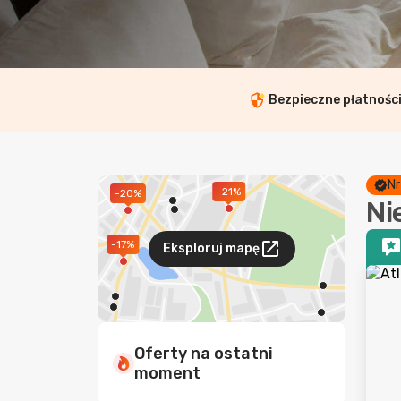
Bezpieczne płatnośc
Nr
-21%
-20%
Ni
-17%
Eksploruj mapę
Oferty na ostatni
moment