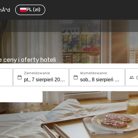
hÃ³d
PL
(zł)
ceny i oferty hoteli
Zameldowanie
Wymeldowanie