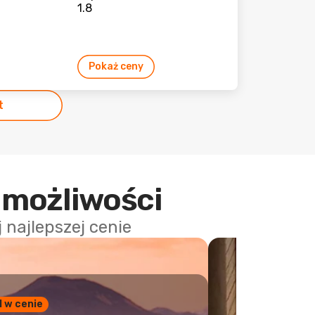
Pokaż ceny
t
 możliwości
najlepszej cenie
1 w cenie