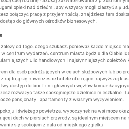
 sobą całą rodzinę? Szukaj zakwaterowania z przestronnym
ługami opieki nad dziećmi, aby wszyscy mogli cieszyć się u
cesz połączyć pracę z przyjemnością, znajdziesz tam dosk
wy dostęp do głównych ośrodków biznesowych.
s
, zależy od tego, czego szukasz, ponieważ każde miejsce ma
ć w centrum wydarzeń, centrum miasta będzie dla Ciebie id
ularniejszych ulic handlowych i najsłynniejszych obiektów 
em dla osób podróżujących w celach służbowych lub po pro
znajdują się nowoczesne hotele oferujące najwyższej klasy
łatwy dostęp do biur firm i głównych węzłów komunikacyjnych
sz rozważyć także spokojniejsze dzielnice mieszkalne. Tut
rocze pensjonaty i apartamenty z własnym wyżywieniem.
, spokoju i świeżego powietrza, wypoczynek na wsi może oka
ającej dech w piersiach przyrody, są idealnym miejscem na
wanie się spokojem z dala od miejskiego zgiełku.