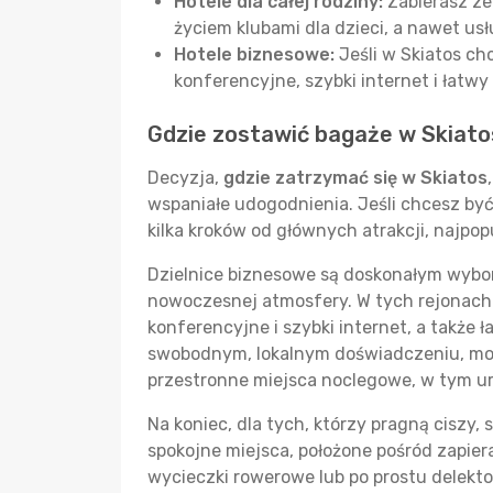
Hotele dla całej rodziny:
Zabierasz ze
życiem klubami dla dzieci, a nawet us
Hotele biznesowe:
Jeśli w Skiatos ch
konferencyjne, szybki internet i łat
Gdzie zostawić bagaże w Skiato
Decyzja,
gdzie zatrzymać się w Skiatos
wspaniałe udogodnienia. Jeśli chcesz by
kilka kroków od głównych atrakcji, najpop
Dzielnice biznesowe są doskonałym wybor
nowoczesnej atmosfery. W tych rejonach 
konferencyjne i szybki internet, a także 
swobodnym, lokalnym doświadczeniu, może
przestronne miejsca noclegowe, w tym u
Na koniec, dla tych, którzy pragną ciszy
spokojne miejsca, położone pośród zapier
wycieczki rowerowe lub po prostu delekto