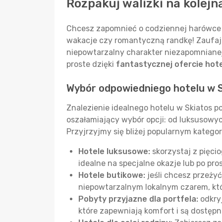
Rozpakuj walizki na kolejn
Chcesz zapomnieć o codziennej harówce i
wakacje czy romantyczną randkę! Zaufaj 
niepowtarzalny charakter niezapomniane
proste dzięki
fantastycznej ofercie hote
Wybór odpowiedniego hotelu w 
Znalezienie idealnego hotelu w Skiatos p
oszałamiający wybór opcji: od luksusowy
Przyjrzyjmy się bliżej popularnym kategor
Hotele luksusowe:
skorzystaj z pięci
idealne na specjalne okazje lub po pro
Hotele butikowe:
jeśli chcesz przeży
niepowtarzalnym lokalnym czarem, któ
Pobyty przyjazne dla portfela:
odkryj
które zapewniają komfort i są dostępn