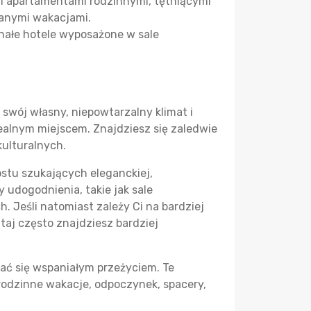
i apartamentami rodzinnymi, tętniącymi
danymi wakacjami.
onałe hotele wyposażone w sale
 swój własny, niepowtarzalny klimat i
ealnym miejscem. Znajdziesz się zaledwie
kulturalnych.
stu szukających eleganckiej,
 udogodnienia, takie jak sale
. Jeśli natomiast zależy Ci na bardziej
aj często znajdziesz bardziej
zać się wspaniałym przeżyciem. Te
 rodzinne wakacje, odpoczynek, spacery,