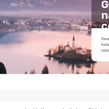
G
n
c
Gwa
hot
różn