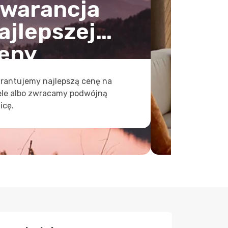
warancja
ajlepszej
eny
rantujemy najlepszą cenę na
ele albo zwracamy podwójną
icę.