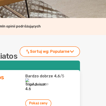
mln opinii podróżujących
Sortuj wg:
Popularne
kiatos
Bardzo dobrze
4,6
/5
os
Liczba ocen: 480
Pokaż ceny