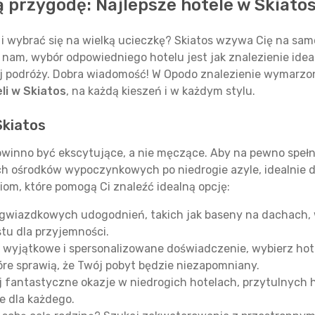
ą przygodę: Najlepsze hotele w Skiatos
 wybrać się na wielką ucieczkę? Skiatos wzywa Cię na sam
nam, wybór odpowiedniego hotelu jest jak znalezienie ide
j podróży. Dobra wiadomość! W Opodo znalezienie wymarzon
li w Skiatos
, na każdą kieszeń i w każdym stylu.
Skiatos
owinno być ekscytujące, a nie męczące. Aby na pewno spełn
ch ośrodków wypoczynkowych po niedrogie azyle, idealnie
iom, które pomogą Ci znaleźć idealną opcję:
ogwiazdkowych udogodnień, takich jak baseny na dachach, 
stu dla przyjemności.
ć wyjątkowe i spersonalizowane doświadczenie, wybierz hot
re sprawią, że Twój pobyt będzie niezapomniany.
 fantastyczne okazje w niedrogich hotelach, przytulnych 
e dla każdego.