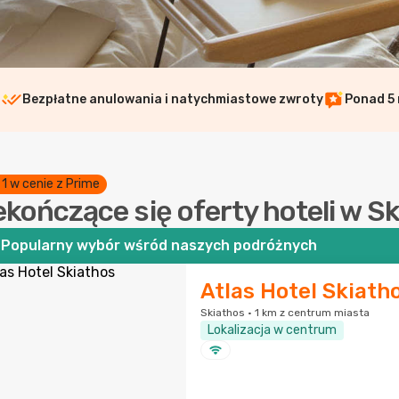
i
Bezpłatne anulowania i natychmiastowe zwroty
Ponad 5 
 1 w cenie z Prime
ekończące się oferty hoteli w S
Popularny wybór wśród naszych podróżnych
Atlas Hotel Skiath
Skiathos · 1 km z centrum miasta
Lokalizacja w centrum