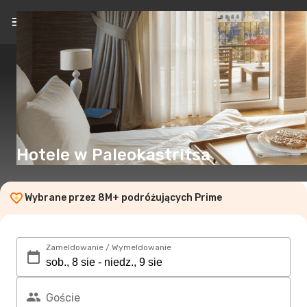
PL
(zł)
Hotele w Paleokastritsa
Wybrane przez 8M+ podróżujących Prime
Zameldowanie / Wymeldowanie
Goście