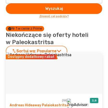
Wyszukaj
Zmienić cel podróży?
Nr 1 w cenie z Prime
Niekończące się oferty hoteli
w Paleokastritsa
Sortuj wg:
Popularne
Dostępny dodatkowy rabat
(19)
3,8
Andreas Hideaway Palaiokastritsa