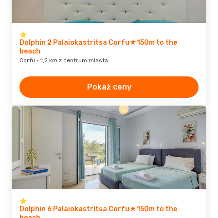
Dolphin 2 Palaiokastritsa Corfu★150m to the
beach
Corfu · 1,2 km z centrum miasta
Pokaż ceny
Dolphin 6 Palaiokastritsa Corfu★150m to the
beach