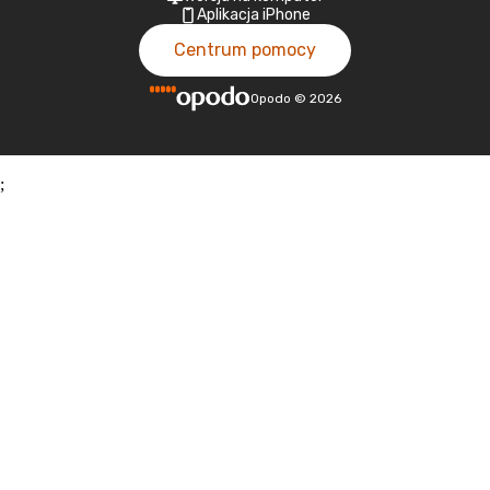
Aplikacja iPhone
Centrum pomocy
Opodo
©
2026
;