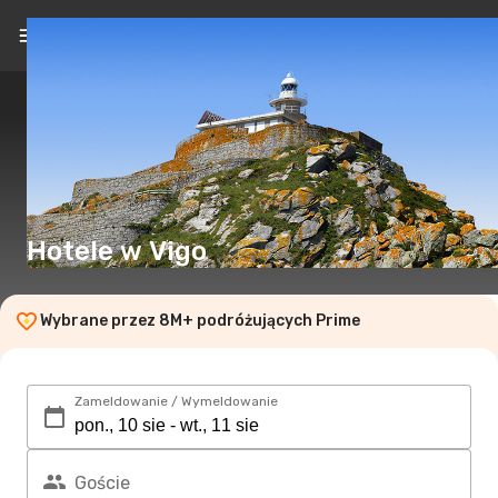
PL
(zł)
Hotele w Vigo
Wybrane przez 8M+ podróżujących Prime
Zameldowanie / Wymeldowanie
Goście