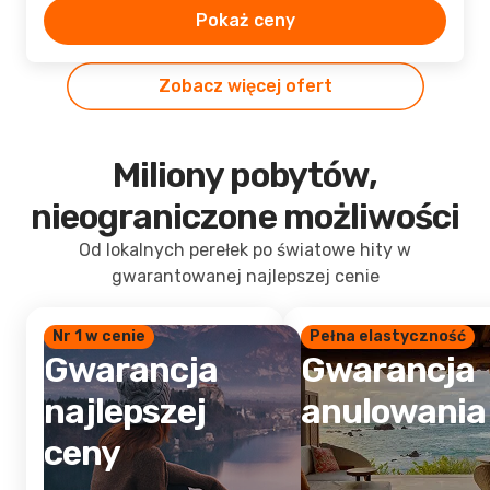
Pokaż ceny
Zobacz więcej ofert
Miliony pobytów,
nieograniczone możliwości
Od lokalnych perełek po światowe hity w
gwarantowanej najlepszej cenie
Nr 1 w cenie
Pełna elastyczność
Gwarancja
Gwarancja
najlepszej
anulowania
ceny