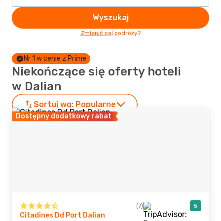
Wyszukaj
Zmienić cel podróży?
Nr 1 w cenie z Prime
Niekończące się oferty hoteli
w Dalian
Sortuj wg:
Popularne
Dostępny dodatkowy rabat
(7)
5
Citadines Dd Port Dalian