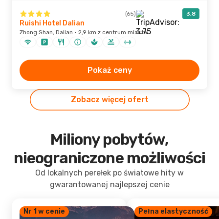
(65)
3,8
Ruishi Hotel Dalian
Zhong Shan, Dalian · 2,9 km z centrum miasta
Pokaż ceny
Zobacz więcej ofert
Miliony pobytów,
nieograniczone możliwości
Od lokalnych perełek po światowe hity w
gwarantowanej najlepszej cenie
Nr 1 w cenie
Pełna elastyczność