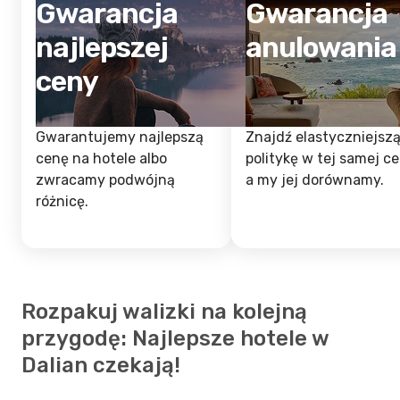
Gwarancja
Gwarancja
najlepszej
anulowania
ceny
Gwarantujemy najlepszą
Znajdź elastyczniejsz
cenę na hotele albo
politykę w tej samej ce
zwracamy podwójną
a my jej dorównamy.
różnicę.
Rozpakuj walizki na kolejną
przygodę: Najlepsze hotele w
Dalian czekają!