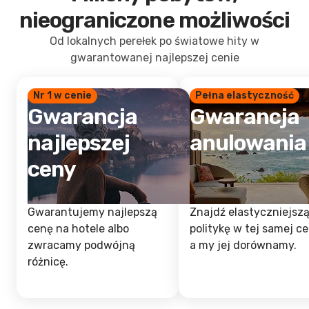
nieograniczone możliwości
Od lokalnych perełek po światowe hity w
gwarantowanej najlepszej cenie
Nr 1 w cenie
Pełna elastyczność
Gwarancja
Gwarancja
najlepszej
anulowania
ceny
Gwarantujemy najlepszą
Znajdź elastyczniejsz
cenę na hotele albo
politykę w tej samej ce
zwracamy podwójną
a my jej dorównamy.
różnicę.