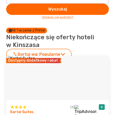
Wyszukaj
Zmienić cel podróży?
Nr 1 w cenie z Prime
Niekończące się oferty hoteli
w Kinszasa
Sortuj wg:
Popularne
Dostępny dodatkowy rabat
(3)
5
Kertel Suites