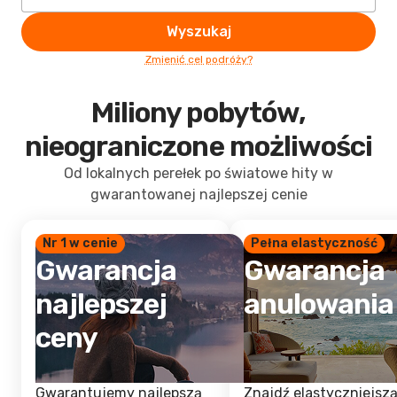
Wyszukaj
Zmienić cel podróży?
Miliony pobytów,
nieograniczone możliwości
Od lokalnych perełek po światowe hity w
gwarantowanej najlepszej cenie
Nr 1 w cenie
Pełna elastyczność
Gwarancja
Gwarancja
najlepszej
anulowania
ceny
Gwarantujemy najlepszą
Znajdź elastyczniejsz