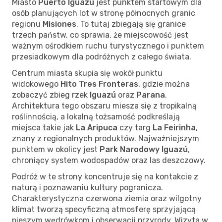
Miasto
Puerto Iguazú
jest punktem startowym dla
osób planujących lot w stronę północnych granic
regionu
Misiones
. To tutaj zbiegają się granice
trzech państw, co sprawia, że miejscowość jest
ważnym ośrodkiem ruchu turystycznego i punktem
przesiadkowym dla podróżnych z całego świata.
Centrum miasta skupia się wokół punktu
widokowego
Hito Tres Fronteras
, gdzie można
zobaczyć zbieg rzek
Iguazú
oraz
Parana
.
Architektura tego obszaru miesza się z tropikalną
roślinnością, a lokalną tożsamość podkreślają
miejsca takie jak
La Aripuca
czy targ
La Feirinha
,
znany z regionalnych produktów. Najważniejszym
punktem w okolicy jest
Park Narodowy Iguazú
,
chroniący system wodospadów oraz las deszczowy.
Podróż w te strony koncentruje się na kontakcie z
naturą i poznawaniu kultury pogranicza.
Charakterystyczna czerwona ziemia oraz wilgotny
klimat tworzą specyficzną atmosferę sprzyjającą
pieszym wędrówkom i obserwacji przyrody. Wizyta w