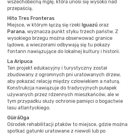
wszechobecną mgłę, która unosi się wysoko nad
przepaścią.
Hito Tres Fronteras
Miejsce, w którym łączą się rzeki
Iguazú
oraz
Parana
, wyznacza punkt styku trzech państw. Z
wysokiego brzegu można obserwować granice
lądowe, a wieczorami odbywają się tu pokazy
fontann nawiązujące do lokalnej kultury i historii.
La Aripuca
Ten projekt edukacyjny i turystyczny został
zbudowany z ogromnych pni uratowanych drzew,
aby pokazać relację między człowiekiem a naturą.
Konstrukcja nawiązuje do tradycyjnych pułapek
używanych przez rdzennych mieszkańców, ale w
tym przypadku służy ochronie pamięci o bogactwie
lasu atlantyckiego.
GüiráOga
Ośrodek rehabilitacji ptaków to miejsce, gdzie można
spotkać gatunki uratowane z niewoli lub po