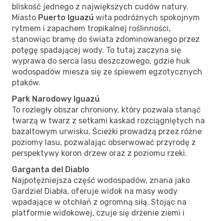
bliskość jednego z największych cudów natury.
Miasto
Puerto Iguazú
wita podróżnych spokojnym
rytmem i zapachem tropikalnej roślinności,
stanowiąc bramę do świata zdominowanego przez
potęgę spadającej wody. To tutaj zaczyna się
wyprawa do serca lasu deszczowego, gdzie huk
wodospadów miesza się ze śpiewem egzotycznych
ptaków.
Park Narodowy Iguazú
To rozległy obszar chroniony, który pozwala stanąć
twarzą w twarz z setkami kaskad rozciągniętych na
bazaltowym urwisku. Ścieżki prowadzą przez różne
poziomy lasu, pozwalając obserwować przyrodę z
perspektywy koron drzew oraz z poziomu rzeki.
Garganta del Diablo
Najpotężniejsza część wodospadów, znana jako
Gardziel Diabła, oferuje widok na masy wody
wpadające w otchłań z ogromną siłą. Stojąc na
platformie widokowej, czuje się drżenie ziemi i