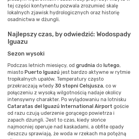
tej części kontynentu pozwala zrozumieć skalę
lokalnych zjawisk hydrologicznych oraz historię
osadnictwa w dżungli.
Najlepszy czas, by odwiedzić: Wodospady
Iguazu
Sezon wysoki
Podczas letnich miesięcy, od
grudnia
do
lutego
,
miasto
Puerto Iguazú
jest bardzo aktywne w rytmie
tropikalnych upałów. Temperatury często
przekraczają wtedy
30 stopni Celsjusza
, co w
połączeniu z wysoką wilgotnością nadaje okolicy
intensywny charakter. Po wylądowaniu na lotnisku
Cataratas del Iguazú International Airport
goście
od razu czują uderzenie gorącego powietrza i
zapach dżungli. Jest to czas, kiedy słońce
najmocniej operuje nad kaskadami, a obfite opady
deszczu sprawiają, że woda w rzekach ma potężną