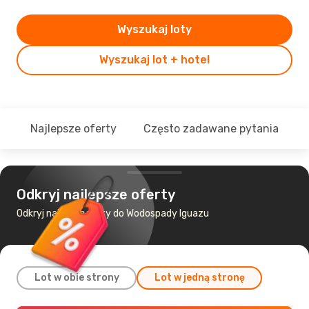
Wyszukaj loty
Wyszukaj lot + hotel
Najlepsze oferty
Często zadawane pytania
Odkryj najlepsze oferty
Odkryj najtańsze loty do Wodospady Iguazu
Lot w obie strony
Lot w jedną stronę