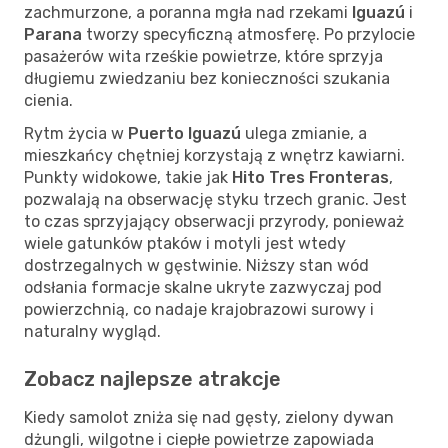
zachmurzone, a poranna mgła nad rzekami
Iguazú
i
Parana
tworzy specyficzną atmosferę. Po przylocie
pasażerów wita rześkie powietrze, które sprzyja
długiemu zwiedzaniu bez konieczności szukania
cienia.
Rytm życia w
Puerto Iguazú
ulega zmianie, a
mieszkańcy chętniej korzystają z wnętrz kawiarni.
Punkty widokowe, takie jak
Hito Tres Fronteras
,
pozwalają na obserwację styku trzech granic. Jest
to czas sprzyjający obserwacji przyrody, ponieważ
wiele gatunków ptaków i motyli jest wtedy
dostrzegalnych w gęstwinie. Niższy stan wód
odsłania formacje skalne ukryte zazwyczaj pod
powierzchnią, co nadaje krajobrazowi surowy i
naturalny wygląd.
Zobacz najlepsze atrakcje
Kiedy samolot zniża się nad gęsty, zielony dywan
dżungli, wilgotne i ciepłe powietrze zapowiada