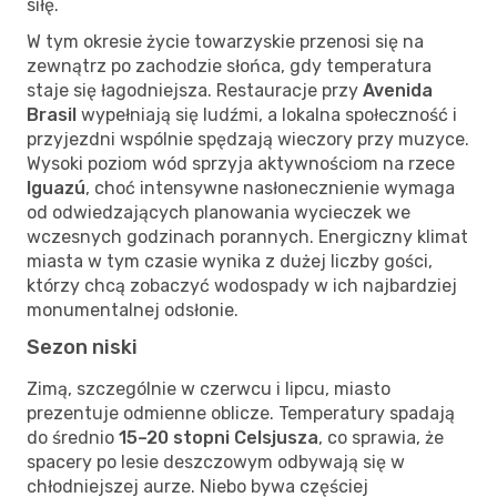
siłę.
W tym okresie życie towarzyskie przenosi się na
zewnątrz po zachodzie słońca, gdy temperatura
staje się łagodniejsza. Restauracje przy
Avenida
Brasil
wypełniają się ludźmi, a lokalna społeczność i
przyjezdni wspólnie spędzają wieczory przy muzyce.
Wysoki poziom wód sprzyja aktywnościom na rzece
Iguazú
, choć intensywne nasłonecznienie wymaga
od odwiedzających planowania wycieczek we
wczesnych godzinach porannych. Energiczny klimat
miasta w tym czasie wynika z dużej liczby gości,
którzy chcą zobaczyć wodospady w ich najbardziej
monumentalnej odsłonie.
Sezon niski
Zimą, szczególnie w czerwcu i lipcu, miasto
prezentuje odmienne oblicze. Temperatury spadają
do średnio
15–20 stopni Celsjusza
, co sprawia, że
spacery po lesie deszczowym odbywają się w
chłodniejszej aurze. Niebo bywa częściej