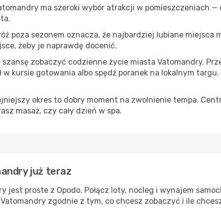
Vatomandry ma szeroki wybór atrakcji w pomieszczeniach — o
ta.
róż poza sezonem oznacza, że najbardziej lubiane miejsca
ejsce, żeby je naprawdę docenić.
e szansę zobaczyć codzienne życie miasta Vatomandry. Prze
w kursie gotowania albo spędź poranek na lokalnym targu.
ojniejszy okres to dobry moment na zwolnienie tempa. Centr
rasz masaż, czy cały dzień w spa.
andry już teraz
 jest proste z Opodo. Połącz loty, nocleg i wynajem samoc
e Vatomandry zgodnie z tym, co chcesz zobaczyć i ile chces