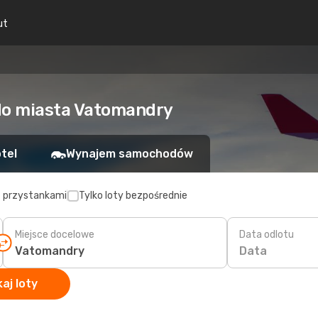
ut
 do miasta Vatomandry
tel
Wynajem samochodów
z przystankami
Tylko loty bezpośrednie
Miejsce docelowe
Data odlotu
Data
aj loty