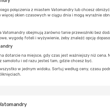
andry
niego połączenia z miastem Vatomandry lub chcesz obniżyć k
 więcej okien czasowych w ciągu dnia i mogą wyraźnie obni
ta Vatomandry obejmują zarówno tanie przewoźniki bez dodat
e, wygodę foteli i wyżywienie, żeby znaleźć opcję dopas
mandry
na dotarcie na miejsce, gdy czas jest ważniejszy niż cena. 
 samolotu i od razu jesteś tam, gdzie chcesz być.
szystko w jednym widoku. Sortuj według ceny, czasu podróży
liknięciach.
e Vatomandry