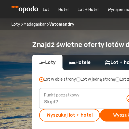
Lot
Hotel
Lot + Hotel
Wynajem a
Loty
Madagaskar
Vatomandry
Znajdź świetne oferty lotów
Loty
Hotele
Lot + ho
Lot w obie strony
Lot w jedną stronę
Lot 
Punkt początkowy
Wyszukaj lot + hotel
Wyszuk