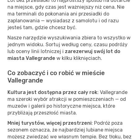
Lot bez przesiadki to najprostszy sposób na dotarcie
na miejsce, gdy czas jest ważniejszy niż cena. Nie
ma terminali do pokonania ani przesiadki do
zaplanowania — wysiadasz z samolotu i od razu
jesteś tam, gdzie chcesz być.
Nasze narzędzie wyszukiwania zbiera to wszystko w
jednym widoku. Sortuj według ceny, czasu podróży
lub oceny linii lotniczej i
zarezerwuj swój lot do
miasta Vallegrande
w kilku kliknięciach.
Co zobaczyć i co robić w mieście
Vallegrande
Kultura jest dostępna przez cały rok
: Vallegrande
ma szeroki wybór atrakcji w pomieszczeniach — od
muzeów i galerii po historyczne miejsca, które
przybliżają przeszłość miasta.
Mniej turystów, więcej przestrzeni
: Podróż poza
sezonem oznacza, że najbardziej lubiane miejsca
możesz zwiedzać we własnym tempie. Bez tłoku, bez