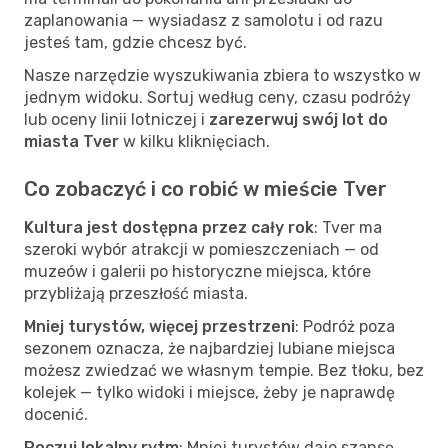
zaplanowania — wysiadasz z samolotu i od razu
jesteś tam, gdzie chcesz być.
Nasze narzędzie wyszukiwania zbiera to wszystko w
jednym widoku. Sortuj według ceny, czasu podróży
lub oceny linii lotniczej i
zarezerwuj swój lot do
miasta Tver
w kilku kliknięciach.
Co zobaczyć i co robić w mieście Tver
Kultura jest dostępna przez cały rok
: Tver ma
szeroki wybór atrakcji w pomieszczeniach — od
muzeów i galerii po historyczne miejsca, które
przybliżają przeszłość miasta.
Mniej turystów, więcej przestrzeni
: Podróż poza
sezonem oznacza, że najbardziej lubiane miejsca
możesz zwiedzać we własnym tempie. Bez tłoku, bez
kolejek — tylko widoki i miejsce, żeby je naprawdę
docenić.
Poczuj lokalny rytm
: Mniej turystów daje szansę