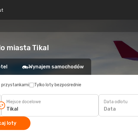
ut
o miasta Tikal
tel
Wynajem samochodów
z przystankami
Tylko loty bezpośrednie
Miejsce docelowe
Data odlotu
Data
aj loty