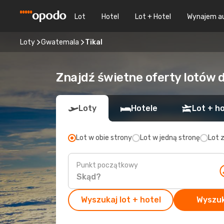
Lot
Hotel
Lot + Hotel
Wynajem a
Loty
Gwatemala
Tikal
Znajdź świetne oferty lotów d
Loty
Hotele
Lot + ho
Lot w obie strony
Lot w jedną stronę
Lot 
Punkt początkowy
Wyszukaj lot + hotel
Wyszuk