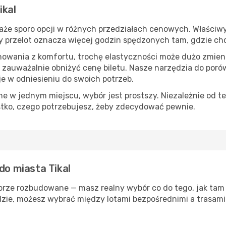
ikal
że sporo opcji w różnych przedziałach cenowych. Właściwy 
tszy przelot oznacza więcej godzin spędzonych tam, gdzie ch
nowania z komfortu, trochę elastyczności może dużo zmieni
 zauważalnie obniżyć cenę biletu. Nasze narzędzia do por
je w odniesieniu do swoich potrzeb.
 w jednym miejscu, wybór jest prostszy. Niezależnie od te
stko, czego potrzebujesz, żeby zdecydować pewnie.
do miasta Tikal
obrze rozbudowane — masz realny wybór co do tego, jak tam 
zie, możesz wybrać między lotami bezpośrednimi a trasami 