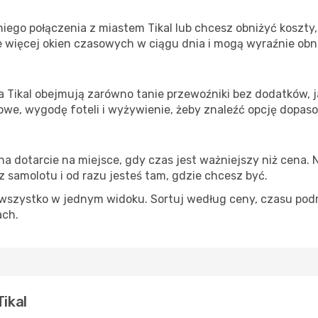
iego połączenia z miastem Tikal lub chcesz obniżyć koszty, 
 więcej okien czasowych w ciągu dnia i mogą wyraźnie obni
a Tikal obejmują zarówno tanie przewoźniki bez dodatków, ja
e, wygodę foteli i wyżywienie, żeby znaleźć opcję dopas
na dotarcie na miejsce, gdy czas jest ważniejszy niż cena. 
 samolotu i od razu jesteś tam, gdzie chcesz być.
szystko w jednym widoku. Sortuj według ceny, czasu podróży
ach.
Tikal