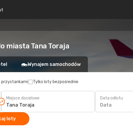
ut
do miasta Tana Toraja
tel
Wynajem samochodów
z przystankami
Tylko loty bezpośrednie
Miejsce docelowe
Data odlotu
Data
aj loty