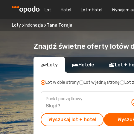
Lot
Hotel
Lot + Hotel
Wynajem a
Loty
Indonezja
Tana Toraja
Znajdź świetne oferty lotów 
Loty
Hotele
Lot + ho
Lot w obie strony
Lot w jedną stronę
Lot 
Punkt początkowy
Wyszukaj lot + hotel
Wyszuk