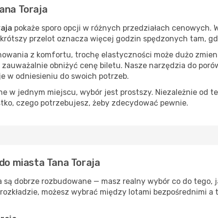
ana Toraja
aja
pokaże sporo opcji w różnych przedziałach cenowych. Wł
s, krótszy przelot oznacza więcej godzin spędzonych tam, g
nowania z komfortu, trochę elastyczności może dużo zmieni
 zauważalnie obniżyć cenę biletu. Nasze narzędzia do por
je w odniesieniu do swoich potrzeb.
 w jednym miejscu, wybór jest prostszy. Niezależnie od te
stko, czego potrzebujesz, żeby zdecydować pewnie.
 do miasta Tana Toraja
a są dobrze rozbudowane — masz realny wybór co do tego, j
rozkładzie, możesz wybrać między lotami bezpośrednimi a t