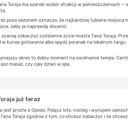
Tana Toraja ma szeroki wybór atrakcji w pomieszczeniach — o
ta.
róż poza sezonem oznacza, że najbardziej lubiane miejsca
ejsce, żeby je naprawdę docenić.
e szansę zobaczyć codzienne życie miasta Tana Toraja. Przej
w kursie gotowania albo spędź poranek na lokalnym targu.
ojniejszy okres to dobry moment na zwolnienie tempa. Centr
rasz masaż, czy cały dzień w spa.
oraja już teraz
 jest proste z Opodo. Połącz loty, nocleg i wynajem samoc
 Tana Toraja zgodnie z tym, co chcesz zobaczyć i ile chces