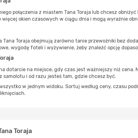
raja
iego połączenia z miastem Tana Toraja lub chcesz obniżyć k
 więcej okien czasowych w ciągu dnia i mogą wyraźnie obni
ta Tana Toraja obejmują zarówno tanie przewoźniki bez dodat
e, wygodę foteli i wyżywienie, żeby znaleźć opcję dopas
oraja
na dotarcie na miejsce, gdy czas jest ważniejszy niż cena. 
 samolotu i od razu jesteś tam, gdzie chcesz być.
szystko w jednym widoku. Sortuj według ceny, czasu podróży
liknięciach.
Tana Toraja