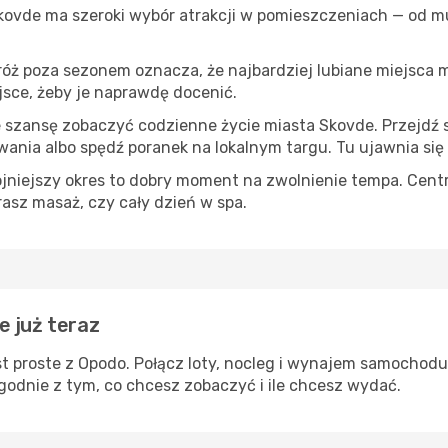
Skovde ma szeroki wybór atrakcji w pomieszczeniach — od mu
róż poza sezonem oznacza, że najbardziej lubiane miejsca
ejsce, żeby je naprawdę docenić.
e szansę zobaczyć codzienne życie miasta Skovde. Przejdź 
wania albo spędź poranek na lokalnym targu. Tu ujawnia się
ojniejszy okres to dobry moment na zwolnienie tempa. Centr
rasz masaż, czy cały dzień w spa.
e już teraz
t proste z Opodo. Połącz loty, nocleg i wynajem samochodu
godnie z tym, co chcesz zobaczyć i ile chcesz wydać.