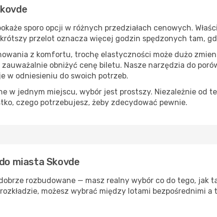
Skovde
okaże sporo opcji w różnych przedziałach cenowych. Właści
s, krótszy przelot oznacza więcej godzin spędzonych tam, g
nowania z komfortu, trochę elastyczności może dużo zmieni
 zauważalnie obniżyć cenę biletu. Nasze narzędzia do por
je w odniesieniu do swoich potrzeb.
 w jednym miejscu, wybór jest prostszy. Niezależnie od te
stko, czego potrzebujesz, żeby zdecydować pewnie.
 do miasta Skovde
 dobrze rozbudowane — masz realny wybór co do tego, jak ta
rozkładzie, możesz wybrać między lotami bezpośrednimi a t