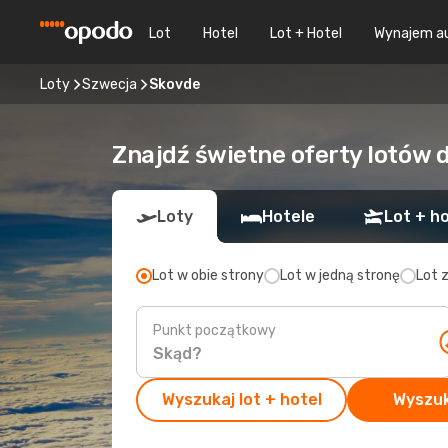
Lot
Hotel
Lot + Hotel
Wynajem a
Loty
Szwecja
Skovde
Znajdź świetne oferty lotów 
Loty
Hotele
Lot + ho
Lot w obie strony
Lot w jedną stronę
Lot 
Punkt początkowy
Wyszukaj lot + hotel
Wyszuk