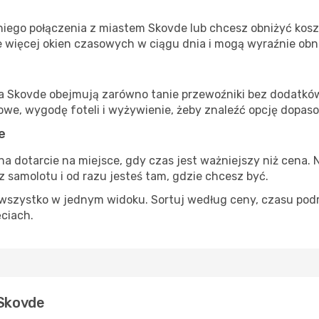
iego połączenia z miastem Skovde lub chcesz obniżyć koszt
 więcej okien czasowych w ciągu dnia i mogą wyraźnie obni
ta Skovde obejmują zarówno tanie przewoźniki bez dodatków, 
e, wygodę foteli i wyżywienie, żeby znaleźć opcję dopas
e
na dotarcie na miejsce, gdy czas jest ważniejszy niż cena. 
 samolotu i od razu jesteś tam, gdzie chcesz być.
szystko w jednym widoku. Sortuj według ceny, czasu podróży
ęciach.
 Skovde