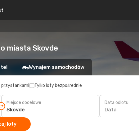
ut
do miasta Skovde
tel
Wynajem samochodów
z przystankami
Tylko loty bezpośrednie
Miejsce docelowe
Data odlotu
Data
aj loty