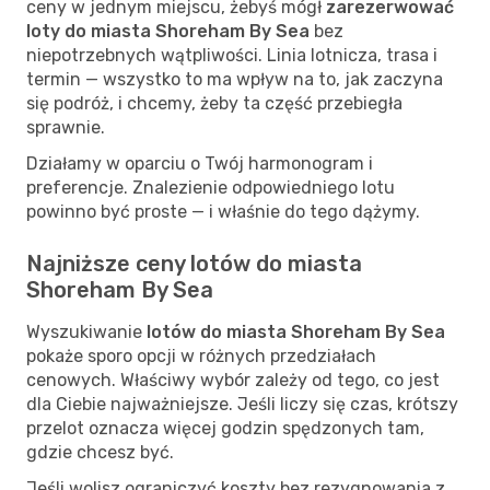
ceny w jednym miejscu, żebyś mógł
zarezerwować
loty do miasta Shoreham By Sea
bez
niepotrzebnych wątpliwości. Linia lotnicza, trasa i
termin — wszystko to ma wpływ na to, jak zaczyna
się podróż, i chcemy, żeby ta część przebiegła
sprawnie.
Działamy w oparciu o Twój harmonogram i
preferencje. Znalezienie odpowiedniego lotu
powinno być proste — i właśnie do tego dążymy.
Najniższe ceny lotów do miasta
Shoreham By Sea
Wyszukiwanie
lotów do miasta Shoreham By Sea
pokaże sporo opcji w różnych przedziałach
cenowych. Właściwy wybór zależy od tego, co jest
dla Ciebie najważniejsze. Jeśli liczy się czas, krótszy
przelot oznacza więcej godzin spędzonych tam,
gdzie chcesz być.
Jeśli wolisz ograniczyć koszty bez rezygnowania z