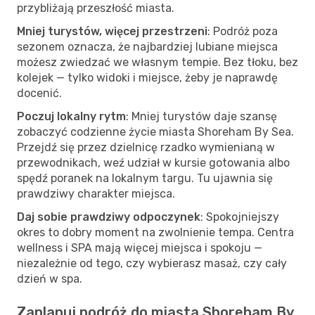
przybliżają przeszłość miasta.
Mniej turystów, więcej przestrzeni
: Podróż poza
sezonem oznacza, że najbardziej lubiane miejsca
możesz zwiedzać we własnym tempie. Bez tłoku, bez
kolejek — tylko widoki i miejsce, żeby je naprawdę
docenić.
Poczuj lokalny rytm
: Mniej turystów daje szansę
zobaczyć codzienne życie miasta Shoreham By Sea.
Przejdź się przez dzielnicę rzadko wymienianą w
przewodnikach, weź udział w kursie gotowania albo
spędź poranek na lokalnym targu. Tu ujawnia się
prawdziwy charakter miejsca.
Daj sobie prawdziwy odpoczynek
: Spokojniejszy
okres to dobry moment na zwolnienie tempa. Centra
wellness i SPA mają więcej miejsca i spokoju —
niezależnie od tego, czy wybierasz masaż, czy cały
dzień w spa.
Zaplanuj podróż do miasta Shoreham By