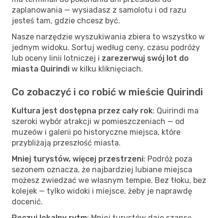
zaplanowania — wysiadasz z samolotu i od razu
jesteś tam, gdzie chcesz być.
Nasze narzędzie wyszukiwania zbiera to wszystko w
jednym widoku. Sortuj według ceny, czasu podróży
lub oceny linii lotniczej i
zarezerwuj swój lot do
miasta Quirindi
w kilku kliknięciach.
Co zobaczyć i co robić w mieście Quirindi
Kultura jest dostępna przez cały rok
: Quirindi ma
szeroki wybór atrakcji w pomieszczeniach — od
muzeów i galerii po historyczne miejsca, które
przybliżają przeszłość miasta.
Mniej turystów, więcej przestrzeni
: Podróż poza
sezonem oznacza, że najbardziej lubiane miejsca
możesz zwiedzać we własnym tempie. Bez tłoku, bez
kolejek — tylko widoki i miejsce, żeby je naprawdę
docenić.
Poczuj lokalny rytm
: Mniej turystów daje szansę