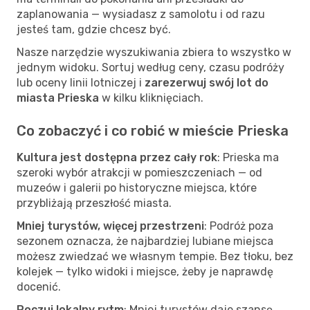
zaplanowania — wysiadasz z samolotu i od razu
jesteś tam, gdzie chcesz być.
Nasze narzędzie wyszukiwania zbiera to wszystko w
jednym widoku. Sortuj według ceny, czasu podróży
lub oceny linii lotniczej i
zarezerwuj swój lot do
miasta Prieska
w kilku kliknięciach.
Co zobaczyć i co robić w mieście Prieska
Kultura jest dostępna przez cały rok
: Prieska ma
szeroki wybór atrakcji w pomieszczeniach — od
muzeów i galerii po historyczne miejsca, które
przybliżają przeszłość miasta.
Mniej turystów, więcej przestrzeni
: Podróż poza
sezonem oznacza, że najbardziej lubiane miejsca
możesz zwiedzać we własnym tempie. Bez tłoku, bez
kolejek — tylko widoki i miejsce, żeby je naprawdę
docenić.
Poczuj lokalny rytm
: Mniej turystów daje szansę