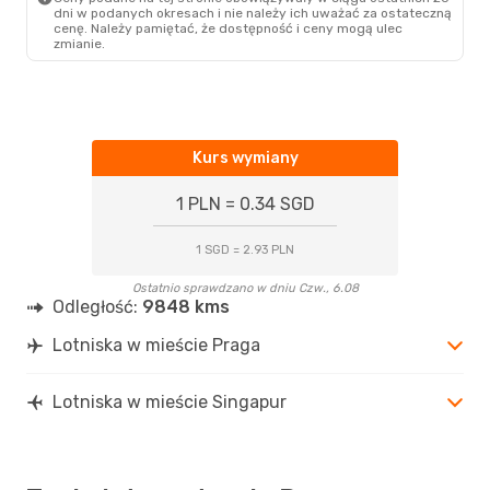
dni w podanych okresach i nie należy ich uważać za ostateczną
cenę. Należy pamiętać, że dostępność i ceny mogą ulec
zmianie.
Kurs wymiany
1 PLN = 0.34 SGD
1 SGD = 2.93 PLN
Ostatnio sprawdzano w dniu Czw., 6.08
Odległość:
9848 kms
Lotniska w mieście Praga
Lotniska w mieście Singapur