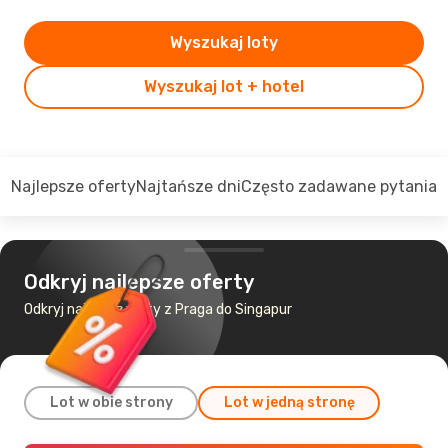
Wyszukaj loty
Wyszukaj lot + hotel
Najlepsze oferty
Najtańsze dni
Często zadawane pytania
Odkryj najlepsze oferty
Odkryj najtańsze loty z Praga do Singapur
Lot w obie strony
Lot w jedną stronę