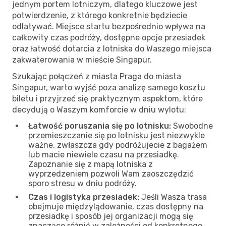
jednym portem lotniczym, dlatego kluczowe jest
potwierdzenie, z którego konkretnie będziecie
odlatywać. Miejsce startu bezpośrednio wpływa na
całkowity czas podróży, dostępne opcje przesiadek
oraz łatwość dotarcia z lotniska do Waszego miejsca
zakwaterowania w mieście Singapur.
Szukając połączeń z miasta Praga do miasta
Singapur, warto wyjść poza analizę samego kosztu
biletu i przyjrzeć się praktycznym aspektom, które
decydują o Waszym komforcie w dniu wylotu:
Łatwość poruszania się po lotnisku:
Swobodne
przemieszczanie się po lotnisku jest niezwykle
ważne, zwłaszcza gdy podróżujecie z bagażem
lub macie niewiele czasu na przesiadkę.
Zapoznanie się z mapą lotniska z
wyprzedzeniem pozwoli Wam zaoszczędzić
sporo stresu w dniu podróży.
Czas i logistyka przesiadek:
Jeśli Wasza trasa
obejmuje międzylądowanie, czas dostępny na
przesiadkę i sposób jej organizacji mogą się
znacząco różnić w zależności od konkretnego