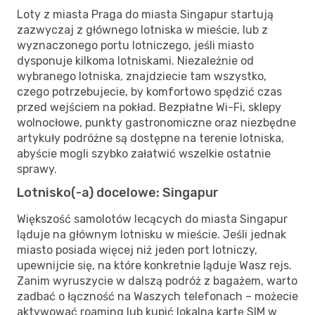
Loty z miasta Praga do miasta Singapur startują
zazwyczaj z głównego lotniska w mieście, lub z
wyznaczonego portu lotniczego, jeśli miasto
dysponuje kilkoma lotniskami. Niezależnie od
wybranego lotniska, znajdziecie tam wszystko,
czego potrzebujecie, by komfortowo spędzić czas
przed wejściem na pokład. Bezpłatne Wi-Fi, sklepy
wolnocłowe, punkty gastronomiczne oraz niezbędne
artykuły podróżne są dostępne na terenie lotniska,
abyście mogli szybko załatwić wszelkie ostatnie
sprawy.
Lotnisko(-a) docelowe: Singapur
Większość samolotów lecących do miasta Singapur
ląduje na głównym lotnisku w mieście. Jeśli jednak
miasto posiada więcej niż jeden port lotniczy,
upewnijcie się, na które konkretnie ląduje Wasz rejs.
Zanim wyruszycie w dalszą podróż z bagażem, warto
zadbać o łączność na Waszych telefonach – możecie
aktywować roaming lub kupić lokalną kartę SIM w