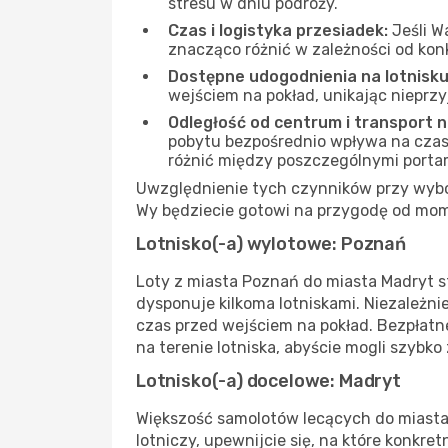
stresu w dniu podróży.
Czas i logistyka przesiadek:
Jeśli W
znacząco różnić w zależności od kon
Dostępne udogodnienia na lotnisku
wejściem na pokład, unikając nieprz
Odległość od centrum i transport 
pobytu bezpośrednio wpływa na czas i
różnić między poszczególnymi porta
Uwzględnienie tych czynników przy wybor
Wy będziecie gotowi na przygodę od mom
Lotnisko(-a) wylotowe: Poznań
Loty z miasta Poznań do miasta Madryt st
dysponuje kilkoma lotniskami. Niezależn
czas przed wejściem na pokład. Bezpłatn
na terenie lotniska, abyście mogli szybko
Lotnisko(-a) docelowe: Madryt
Większość samolotów lecących do miasta M
lotniczy, upewnijcie się, na które konkr