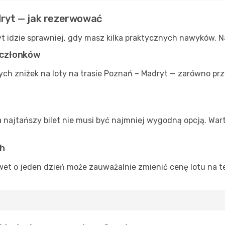
dryt — jak rezerwować
yt idzie sprawniej, gdy masz kilka praktycznych nawyków. 
a członków
ch zniżek na loty na trasie Poznań – Madryt — zarówno pr
a najtańszy bilet nie musi być najmniej wygodną opcją. War
ch
et o jeden dzień może zauważalnie zmienić cenę lotu na tej