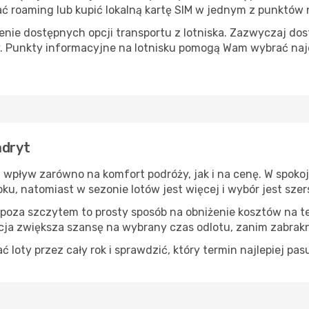
roaming lub kupić lokalną kartę SIM w jednym z punktów na
ie dostępnych opcji transportu z lotniska. Zazwyczaj dost
. Punkty informacyjne na lotnisku pomogą Wam wybrać naj
adryt
 wpływ zarówno na komfort podróży, jak i na cenę. W spokoj
oku, natomiast w sezonie lotów jest więcej i wybór jest szer
 poza szczytem to prosty sposób na obniżenie kosztów na tej
ja zwiększa szansę na wybrany czas odlotu, zanim zabrakn
oty przez cały rok i sprawdzić, który termin najlepiej pas