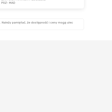
POZ
- MAD
z., 11 Paź
1 Przesiadka
. Należy pamiętać, że dostępność i ceny mogą ulec
1 Przesiadka