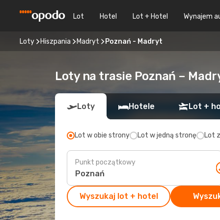
Lot
Hotel
Lot + Hotel
Wynajem a
Loty
Hiszpania
Madryt
Poznań - Madryt
Loty na trasie Poznań – Madr
Loty
Hotele
Lot + ho
Lot w obie strony
Lot w jedną stronę
Lot 
Punkt początkowy
Wyszukaj lot + hotel
Wyszuk