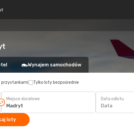
ut
yt
tel
Wynajem samochodów
z przystankami
Tylko loty bezpośrednie
Miejsce docelowe
Data odlotu
Data
aj loty