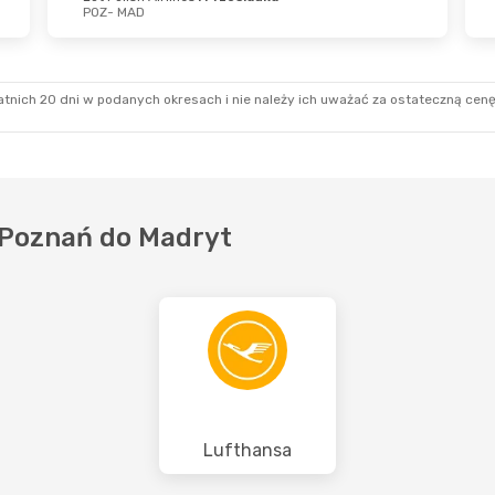
POZ
- MAD
rz
- Niedz., 6 Wrz
Czw., 8 Paź
- Nied
lish Airlines
1 Przesiadka
Lot Polish Airlines
MAD
POZ
- MAD
tnich 20 dni w podanych okresach i nie należy ich uważać za ostateczną cenę
lish Airlines
1 Przesiadka
Lot Polish Airlines
 POZ
MAD
- POZ
 z Poznań do Madryt
Lufthansa