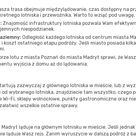
asza trasa obejmuje międzylądowanie, czas dostępny na prze
kretnego lotniska i przewoźnika. Warto to wziąć pod uwagę
:
Znajomość infrastruktury lotniska pozwala Wam efektywn
yjemnych niespodzianek.
naziemny:
Odległość każdego lotniska od centrum miasta M
 koszt ostatniego etapu podróży. Jeśli miasto posiada kilka
mi.
ze lotu z miasta Poznań do miasta Madryt sprawi, że Wasza
entu wyjścia z domu aż do lądowania.
artują zazwyczaj z głównego lotniska w mieście, lub z wyz
ie od wybranego lotniska, znajdziecie tam wszystko, czego 
e Wi-Fi, sklepy wolnocłowe, punkty gastronomiczne oraz ni
 załatwić wszelkie ostatnie sprawy.
adryt ląduje na głównym lotnisku w mieście. Jeśli jednak 
etnie ląduje Wasz rejs. Zanim wyruszycie w dalszą podróż z 