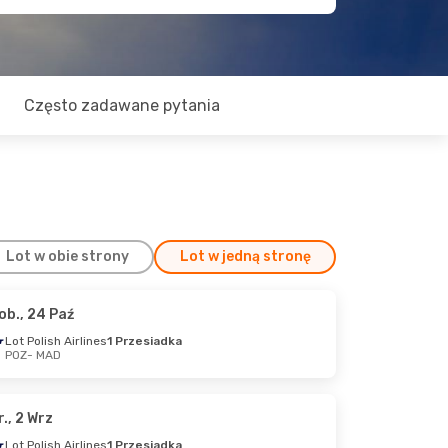
Często zadawane pytania
Lot w obie strony
Lot w jedną stronę
ob., 24 Paź
, 20 Paź
Lot Polish Airlines
1 Przesiadka
POZ
- MAD
1 Przesiadka
1 Przesiadka
r., 2 Wrz
Lot Polish Airlines
1 Przesiadka