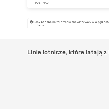
POZ
- MAD
Sob., 22 Sie
- Śr., 26 Sie
Śr., 2 W
Lot Polish Airlines
1 Przesiadka
Lot Po
POZ
- MAD
POZ
- 
Ceny podane na tej stronie obowiązywały w ciągu osta
Lot Polish Airlines
1 Przesiadka
Lot Po
zmianie.
MAD
- POZ
MAD
-
Linie lotnicze, które latają