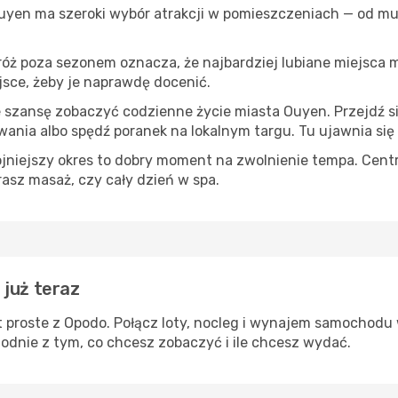
Ouyen ma szeroki wybór atrakcji w pomieszczeniach — od muz
róż poza sezonem oznacza, że najbardziej lubiane miejsca
ejsce, żeby je naprawdę docenić.
e szansę zobaczyć codzienne życie miasta Ouyen. Przejdź s
wania albo spędź poranek na lokalnym targu. Tu ujawnia się
ojniejszy okres to dobry moment na zwolnienie tempa. Centr
rasz masaż, czy cały dzień w spa.
 już teraz
 proste z Opodo. Połącz loty, nocleg i wynajem samochodu 
odnie z tym, co chcesz zobaczyć i ile chcesz wydać.