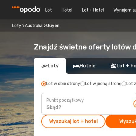
Lot
Hotel
Lot + Hotel
Wynajem a
Loty
Australia
Ouyen
Znajdź świetne oferty lotów 
Loty
Hotele
Lot + ho
Lot w obie strony
Lot w jedną stronę
Lot 
Punkt początkowy
Wyszukaj lot + hotel
Wyszuk