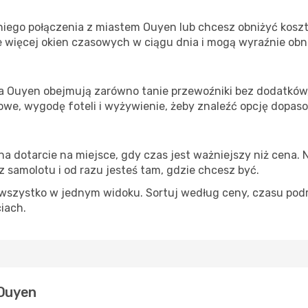
iego połączenia z miastem Ouyen lub chcesz obniżyć koszty
 więcej okien czasowych w ciągu dnia i mogą wyraźnie obni
ta Ouyen obejmują zarówno tanie przewoźniki bez dodatków, 
e, wygodę foteli i wyżywienie, żeby znaleźć opcję dopas
na dotarcie na miejsce, gdy czas jest ważniejszy niż cena. 
 samolotu i od razu jesteś tam, gdzie chcesz być.
szystko w jednym widoku. Sortuj według ceny, czasu podróży
ciach.
 Ouyen