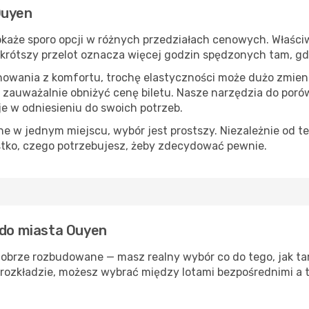
Ouyen
każe sporo opcji w różnych przedziałach cenowych. Właściwy
s, krótszy przelot oznacza więcej godzin spędzonych tam, g
nowania z komfortu, trochę elastyczności może dużo zmieni
 zauważalnie obniżyć cenę biletu. Nasze narzędzia do por
je w odniesieniu do swoich potrzeb.
 w jednym miejscu, wybór jest prostszy. Niezależnie od te
stko, czego potrzebujesz, żeby zdecydować pewnie.
 do miasta Ouyen
dobrze rozbudowane — masz realny wybór co do tego, jak tam
rozkładzie, możesz wybrać między lotami bezpośrednimi a t