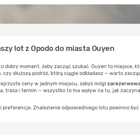
ńszy lot z Opodo do miasta Ouyen
 to dobry moment, żeby zacząć szukać. Ouyen to miejsce, k
op, czy dłuższą podróż, którą ciągle odkładasz — warto zaczą
rzejrzyste ceny w jednym miejscu, żebyś mógł
zarezerwowa
a, trasa i termin — wszystko to ma wpływ na to, jak zaczyna
 preferencje. Znalezienie odpowiedniego lotu powinno być 