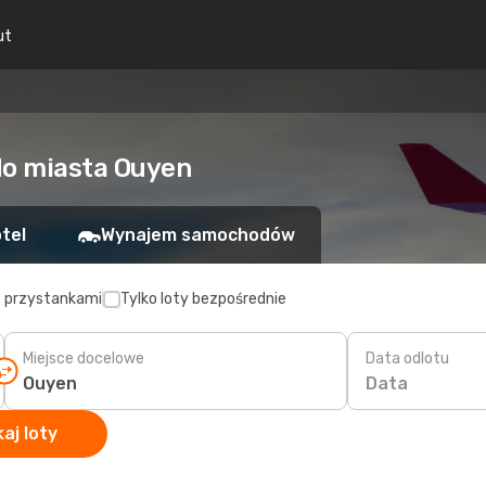
ut
do miasta Ouyen
tel
Wynajem samochodów
z przystankami
Tylko loty bezpośrednie
Miejsce docelowe
Data odlotu
Data
aj loty