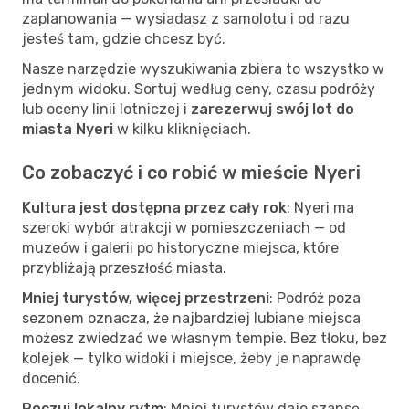
zaplanowania — wysiadasz z samolotu i od razu
jesteś tam, gdzie chcesz być.
Nasze narzędzie wyszukiwania zbiera to wszystko w
jednym widoku. Sortuj według ceny, czasu podróży
lub oceny linii lotniczej i
zarezerwuj swój lot do
miasta Nyeri
w kilku kliknięciach.
Co zobaczyć i co robić w mieście Nyeri
Kultura jest dostępna przez cały rok
: Nyeri ma
szeroki wybór atrakcji w pomieszczeniach — od
muzeów i galerii po historyczne miejsca, które
przybliżają przeszłość miasta.
Mniej turystów, więcej przestrzeni
: Podróż poza
sezonem oznacza, że najbardziej lubiane miejsca
możesz zwiedzać we własnym tempie. Bez tłoku, bez
kolejek — tylko widoki i miejsce, żeby je naprawdę
docenić.
Poczuj lokalny rytm
: Mniej turystów daje szansę