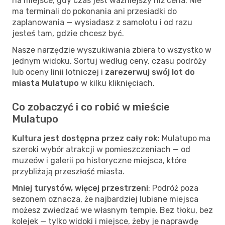
na miejsce, gdy czas jest ważniejszy niż cena. Nie
ma terminali do pokonania ani przesiadki do
zaplanowania — wysiadasz z samolotu i od razu
jesteś tam, gdzie chcesz być.
Nasze narzędzie wyszukiwania zbiera to wszystko w
jednym widoku. Sortuj według ceny, czasu podróży
lub oceny linii lotniczej i
zarezerwuj swój lot do
miasta Mulatupo
w kilku kliknięciach.
Co zobaczyć i co robić w mieście
Mulatupo
Kultura jest dostępna przez cały rok
: Mulatupo ma
szeroki wybór atrakcji w pomieszczeniach — od
muzeów i galerii po historyczne miejsca, które
przybliżają przeszłość miasta.
Mniej turystów, więcej przestrzeni
: Podróż poza
sezonem oznacza, że najbardziej lubiane miejsca
możesz zwiedzać we własnym tempie. Bez tłoku, bez
kolejek — tylko widoki i miejsce, żeby je naprawdę