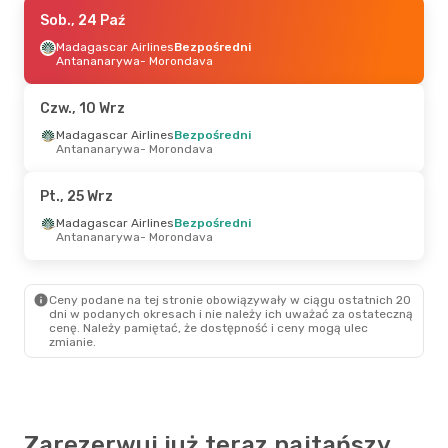
Pt., 16 Paź
Sob., 24 Paź
- Sob., 17 Paź
Madagascar Airlines
Madagascar Airlines
Bezpośredni
Bezpośredni
Antananarywa
- Morondava
Antananarywa
- Morondava
Madagascar Airlines
Bezpośredni
Czw., 10 Wrz
Morondava
- Antananarywa
Madagascar Airlines
Bezpośredni
Antananarywa
- Morondava
Sob., 29 Sie
- Pon., 31 Sie
Madagascar Airlines
Pt., 25 Wrz
Bezpośredni
Antananarywa
- Morondava
Madagascar Airlines
Bezpośredni
Madagascar Airlines
Antananarywa
- Morondava
Bezpośredni
Morondava
- Antananarywa
Ceny podane na tej stronie obowiązywały w ciągu ostatnich 20
Sob., 12 Wrz
- Niedz., 13 Wrz
dni w podanych okresach i nie należy ich uważać za ostateczną
cenę. Należy pamiętać, że dostępność i ceny mogą ulec
Madagascar Airlines
zmianie.
Bezpośredni
Antananarywa
- Morondava
Madagascar Airlines
Bezpośredni
Morondava
- Antananarywa
Zarezerwuj już teraz najtańszy