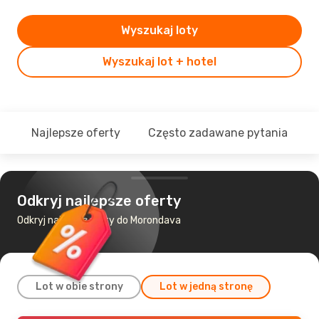
Wyszukaj loty
Wyszukaj lot + hotel
Najlepsze oferty
Często zadawane pytania
Odkryj najlepsze oferty
Odkryj najtańsze loty do Morondava
Lot w obie strony
Lot w jedną stronę