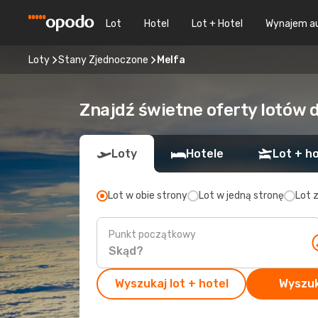
Lot
Hotel
Lot + Hotel
Wynajem a
Loty
Stany Zjednoczone
Melfa
Znajdź świetne oferty lotów 
Loty
Hotele
Lot + ho
Lot w obie strony
Lot w jedną stronę
Lot 
Punkt początkowy
Wyszukaj lot + hotel
Wyszuk