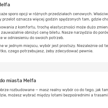
Melfa
aże sporo opcji w różnych przedziałach cenowych. Właściwy 
tszy przelot oznacza więcej godzin spędzonych tam, gdzie ch
nowania z komfortu, trochę elastyczności może dużo zmieni
 zauważalnie obniżyć cenę biletu. Nasze narzędzia do por
je w odniesieniu do swoich potrzeb.
 w jednym miejscu, wybór jest prostszy. Niezależnie od te
stko, czego potrzebujesz, żeby zdecydować pewnie.
 do miasta Melfa
obrze rozbudowane — masz realny wybór co do tego, jak tam 
zie, możesz wybrać między lotami bezpośrednimi a trasami 