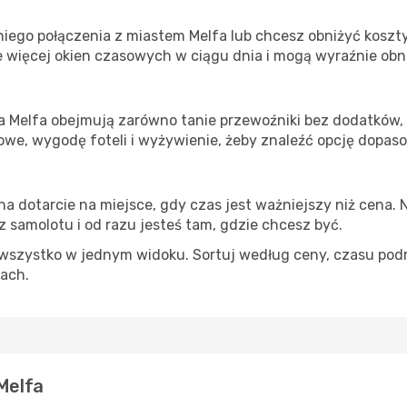
iego połączenia z miastem Melfa lub chcesz obniżyć koszty,
 więcej okien czasowych w ciągu dnia i mogą wyraźnie obni
ta Melfa obejmują zarówno tanie przewoźniki bez dodatków, j
e, wygodę foteli i wyżywienie, żeby znaleźć opcję dopas
na dotarcie na miejsce, gdy czas jest ważniejszy niż cena. 
 samolotu i od razu jesteś tam, gdzie chcesz być.
szystko w jednym widoku. Sortuj według ceny, czasu podróży
iach.
 Melfa