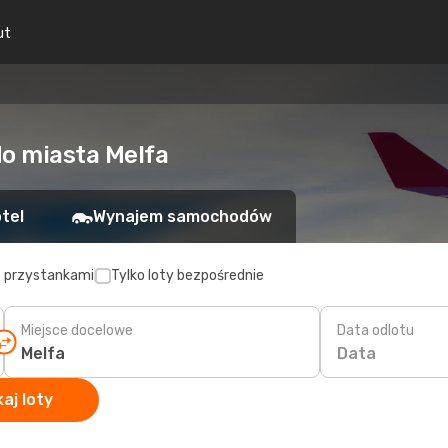
ut
do miasta Melfa
tel
Wynajem samochodów
z przystankami
Tylko loty bezpośrednie
Miejsce docelowe
Data odlotu
Data
aj loty