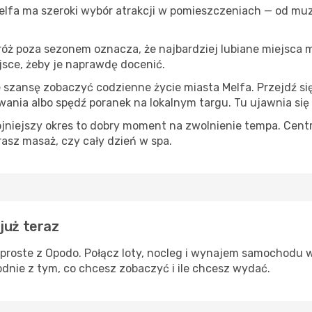
Melfa ma szeroki wybór atrakcji w pomieszczeniach — od muze
róż poza sezonem oznacza, że najbardziej lubiane miejsca
ejsce, żeby je naprawdę docenić.
e szansę zobaczyć codzienne życie miasta Melfa. Przejdź s
wania albo spędź poranek na lokalnym targu. Tu ujawnia się
ojniejszy okres to dobry moment na zwolnienie tempa. Centr
rasz masaż, czy cały dzień w spa.
już teraz
 proste z Opodo. Połącz loty, nocleg i wynajem samochodu w
odnie z tym, co chcesz zobaczyć i ile chcesz wydać.