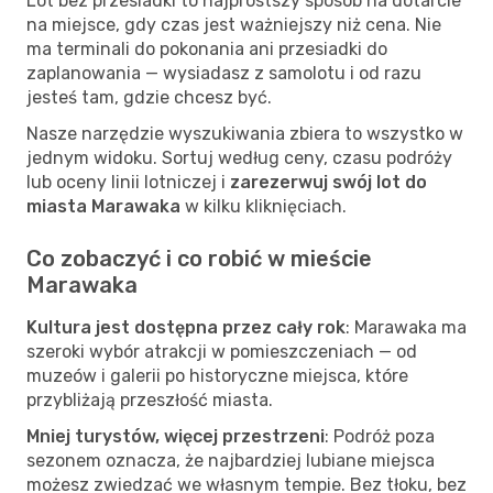
Lot bez przesiadki to najprostszy sposób na dotarcie
na miejsce, gdy czas jest ważniejszy niż cena. Nie
ma terminali do pokonania ani przesiadki do
zaplanowania — wysiadasz z samolotu i od razu
jesteś tam, gdzie chcesz być.
Nasze narzędzie wyszukiwania zbiera to wszystko w
jednym widoku. Sortuj według ceny, czasu podróży
lub oceny linii lotniczej i
zarezerwuj swój lot do
miasta Marawaka
w kilku kliknięciach.
Co zobaczyć i co robić w mieście
Marawaka
Kultura jest dostępna przez cały rok
: Marawaka ma
szeroki wybór atrakcji w pomieszczeniach — od
muzeów i galerii po historyczne miejsca, które
przybliżają przeszłość miasta.
Mniej turystów, więcej przestrzeni
: Podróż poza
sezonem oznacza, że najbardziej lubiane miejsca
możesz zwiedzać we własnym tempie. Bez tłoku, bez