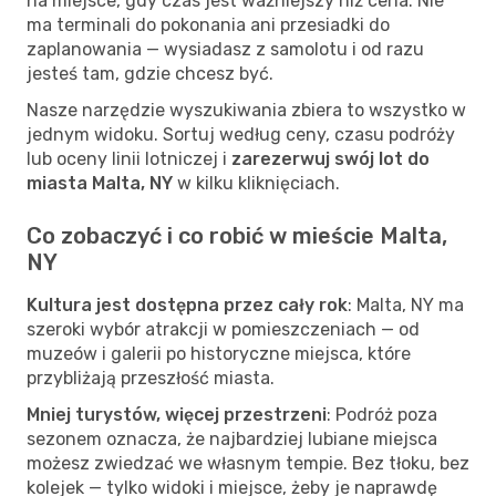
na miejsce, gdy czas jest ważniejszy niż cena. Nie
ma terminali do pokonania ani przesiadki do
zaplanowania — wysiadasz z samolotu i od razu
jesteś tam, gdzie chcesz być.
Nasze narzędzie wyszukiwania zbiera to wszystko w
jednym widoku. Sortuj według ceny, czasu podróży
lub oceny linii lotniczej i
zarezerwuj swój lot do
miasta Malta, NY
w kilku kliknięciach.
Co zobaczyć i co robić w mieście Malta,
NY
Kultura jest dostępna przez cały rok
: Malta, NY ma
szeroki wybór atrakcji w pomieszczeniach — od
muzeów i galerii po historyczne miejsca, które
przybliżają przeszłość miasta.
Mniej turystów, więcej przestrzeni
: Podróż poza
sezonem oznacza, że najbardziej lubiane miejsca
możesz zwiedzać we własnym tempie. Bez tłoku, bez
kolejek — tylko widoki i miejsce, żeby je naprawdę