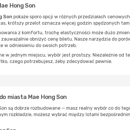
 Mae Hong Son
g Son
pokaże sporo opcji w różnych przedziałach cenowych.
 czas, krótszy przelot oznacza więcej godzin spędzonych tam
nowania z komfortu, trochę elastyczności może dużo zmieni
 zauważalnie obniżyć cenę biletu. Nasze narzędzia do por
je w odniesieniu do swoich potrzeb.
 w jednym miejscu, wybór jest prostszy. Niezależnie od te
stko, czego potrzebujesz, żeby zdecydować pewnie.
ą do miasta Mae Hong Son
Son są dobrze rozbudowane — masz realny wybór co do tego,
nym rozkładzie, możesz wybrać między lotami bezpośrednimi