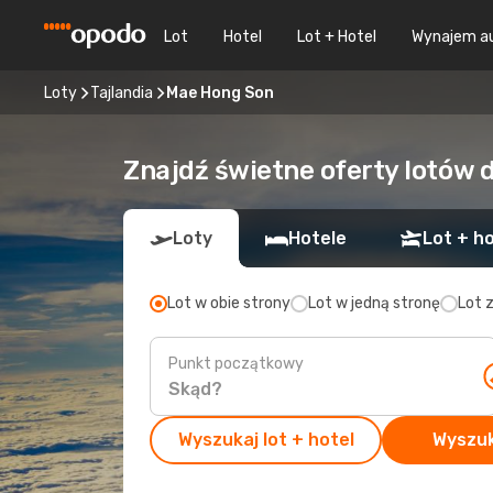
Lot
Hotel
Lot + Hotel
Wynajem a
Loty
Tajlandia
Mae Hong Son
Znajdź świetne oferty lotów
Loty
Hotele
Lot + ho
Lot w obie strony
Lot w jedną stronę
Lot 
Punkt początkowy
Wyszukaj lot + hotel
Wyszuk