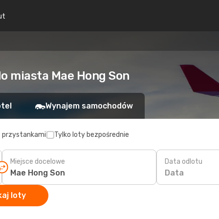
ut
 do miasta Mae Hong Son
tel
Wynajem samochodów
z przystankami
Tylko loty bezpośrednie
Miejsce docelowe
Data odlotu
Data
aj loty