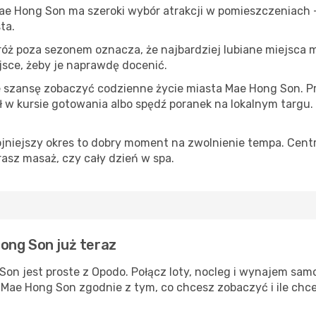
Mae Hong Son ma szeroki wybór atrakcji w pomieszczeniach —
ta.
róż poza sezonem oznacza, że najbardziej lubiane miejsca
ejsce, żeby je naprawdę docenić.
e szansę zobaczyć codzienne życie miasta Mae Hong Son. Pr
w kursie gotowania albo spędź poranek na lokalnym targu.
ojniejszy okres to dobry moment na zwolnienie tempa. Centr
rasz masaż, czy cały dzień w spa.
ong Son już teraz
on jest proste z Opodo. Połącz loty, nocleg i wynajem sam
e Mae Hong Son zgodnie z tym, co chcesz zobaczyć i ile chc