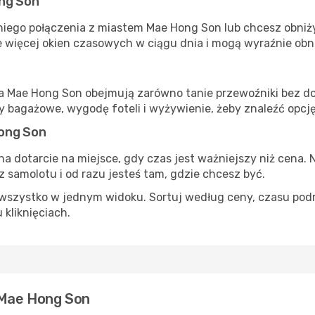
ong Son
iego połączenia z miastem Mae Hong Son lub chcesz obniżyć
 więcej okien czasowych w ciągu dnia i mogą wyraźnie obni
ta Mae Hong Son obejmują zarówno tanie przewoźniki bez dod
 bagażowe, wygodę foteli i wyżywienie, żeby znaleźć opcj
ong Son
na dotarcie na miejsce, gdy czas jest ważniejszy niż cena. 
 samolotu i od razu jesteś tam, gdzie chcesz być.
szystko w jednym widoku. Sortuj według ceny, czasu podróży
 kliknięciach.
e Mae Hong Son