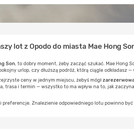
ńszy lot z Opodo do miasta Mae Hong So
ng Son
, to dobry moment, żeby zacząć szukać. Mae Hong So
spokojny urlop, czy dłuższą podróż, którą ciągle odkładasz 
rzejrzyste ceny w jednym miejscu, żebyś mógł
zarezerwowa
a, trasa i termin — wszystko to ma wpływ na to, jak zaczyna
 preferencje. Znalezienie odpowiedniego lotu powinno być 