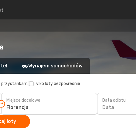
ut
a
tel
Wynajem samochodów
z przystankami
Tylko loty bezpośrednie
Miejsce docelowe
Data odlotu
Data
aj loty