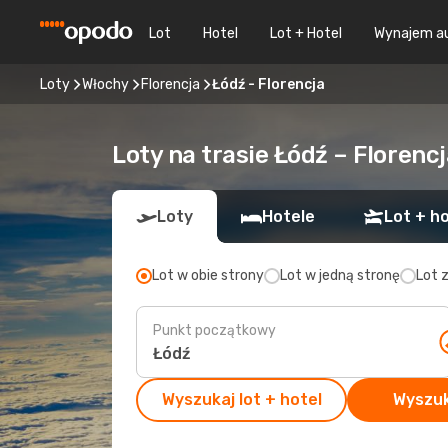
Lot
Hotel
Lot + Hotel
Wynajem a
Loty
Włochy
Florencja
Łódź - Florencja
Loty na trasie Łódź – Florencj
Loty
Hotele
Lot + ho
Lot w obie strony
Lot w jedną stronę
Lot 
Punkt początkowy
Wyszukaj lot + hotel
Wyszuk