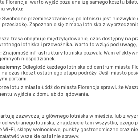
a Florencja, warto wyjść poza analizę samego kosztu bilet
iu wylotu:
:
Swobodne przemieszczanie się po lotnisku jest niezwykle
 przesiadkę. Zapoznanie się z mapą lotniska z wyprzedzen
asza trasa obejmuje międzylądowanie, czas dostępny na prze
kretnego lotniska i przewoźnika. Warto to wziąć pod uwagę
:
Znajomość infrastruktury lotniska pozwala Wam efektywn
yjemnych niespodzianek.
naziemny:
Odległość każdego lotniska od centrum miasta Fl
 czas i koszt ostatniego etapu podróży. Jeśli miasto posiad
ymi portami.
e lotu z miasta Łódź do miasta Florencja sprawi, że Wasza
entu wyjścia z domu aż do lądowania.
tartują zazwyczaj z głównego lotniska w mieście, lub z wyz
ie od wybranego lotniska, znajdziecie tam wszystko, czego 
e Wi-Fi, sklepy wolnocłowe, punkty gastronomiczne oraz ni
 załatwić wszelkie ostatnie sprawy.