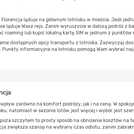
lorencja ląduje na głównym lotnisku w mieście. Jeśli jedna
etnie ląduje Wasz rejs. Zanim wyruszycie w dalszą podróż z 
roaming lub kupić lokalną kartę SIM w jednym z punktów na
ie dostępnych opcji transportu z lotniska. Zazwyczaj dost
. Punkty informacyjne na lotnisku pomogą Wam wybrać naj
encja
a wpływ zarówno na komfort podróży, jak i na cenę. W spokoj
oku, natomiast w sezonie lotów jest więcej i wybór jest szer
 poza szczytem to prosty sposób na obniżenie kosztów na tej
ja zwiększa szansę na wybrany czas odlotu, zanim zabrakn