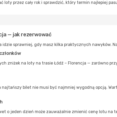
oty przez cały rok i sprawdzić, który termin najlepiej pas
ncja — jak rezerwować
ja idzie sprawniej, gdy masz kilka praktycznych nawyków. 
a członków
ch zniżek na loty na trasie Łódź – Florencja — zarówno pr
a najtańszy bilet nie musi być najmniej wygodną opcją. War
ch
et o jeden dzień może zauważalnie zmienić cenę lotu na tej