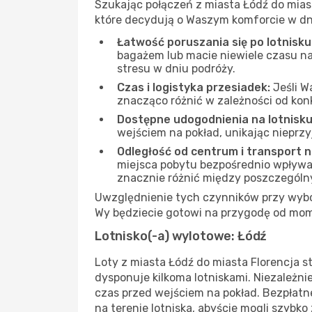
Szukając połączeń z miasta Łódź do miast
które decydują o Waszym komforcie w dn
Łatwość poruszania się po lotnisku
bagażem lub macie niewiele czasu na
stresu w dniu podróży.
Czas i logistyka przesiadek:
Jeśli W
znacząco różnić w zależności od kon
Dostępne udogodnienia na lotnisku
wejściem na pokład, unikając nieprz
Odległość od centrum i transport 
miejsca pobytu bezpośrednio wpływa na
znacznie różnić między poszczególn
Uwzględnienie tych czynników przy wyborz
Wy będziecie gotowi na przygodę od mom
Lotnisko(-a) wylotowe: Łódź
Loty z miasta Łódź do miasta Florencja s
dysponuje kilkoma lotniskami. Niezależn
czas przed wejściem na pokład. Bezpłatn
na terenie lotniska, abyście mogli szybko