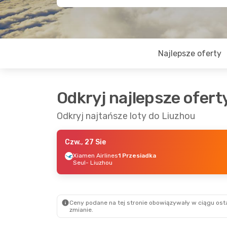
Najlepsze oferty
Odkryj najlepsze ofert
Odkryj najtańsze loty do Liuzhou
Czw., 27 Sie
Xiamen Airlines
1 Przesiadka
Seul
- Liuzhou
Ceny podane na tej stronie obowiązywały w ciągu osta
zmianie.