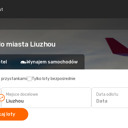
ut
do miasta Liuzhou
tel
Wynajem samochodów
z przystankami
Tylko loty bezpośrednie
Miejsce docelowe
Data odlotu
Data
aj loty