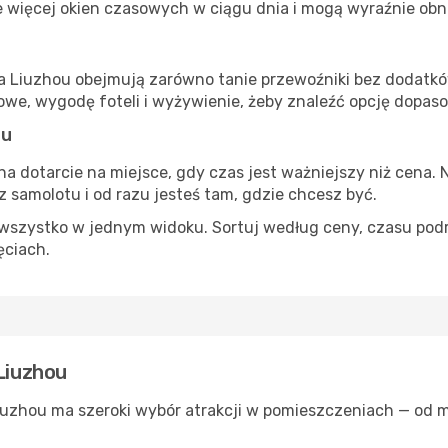
 więcej okien czasowych w ciągu dnia i mogą wyraźnie obni
ta Liuzhou obejmują zarówno tanie przewoźniki bez dodatków,
e, wygodę foteli i wyżywienie, żeby znaleźć opcję dopas
ou
na dotarcie na miejsce, gdy czas jest ważniejszy niż cena. 
 samolotu i od razu jesteś tam, gdzie chcesz być.
szystko w jednym widoku. Sortuj według ceny, czasu podróży
ęciach.
 Liuzhou
Liuzhou ma szeroki wybór atrakcji w pomieszczeniach — od m