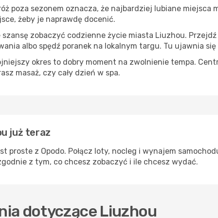
róż poza sezonem oznacza, że najbardziej lubiane miejsca
ejsce, żeby je naprawdę docenić.
e szansę zobaczyć codzienne życie miasta Liuzhou. Przejdź
wania albo spędź poranek na lokalnym targu. Tu ujawnia się
ojniejszy okres to dobry moment na zwolnienie tempa. Centr
rasz masaż, czy cały dzień w spa.
u już teraz
st proste z Opodo. Połącz loty, nocleg i wynajem samochodu
zgodnie z tym, co chcesz zobaczyć i ile chcesz wydać.
nia dotyczące Liuzhou