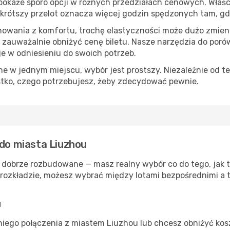
okaże sporo opcji w różnych przedziałach cenowych. Właści
s, krótszy przelot oznacza więcej godzin spędzonych tam, g
nowania z komfortu, trochę elastyczności może dużo zmieni
 zauważalnie obniżyć cenę biletu. Nasze narzędzia do por
je w odniesieniu do swoich potrzeb.
 w jednym miejscu, wybór jest prostszy. Niezależnie od te
stko, czego potrzebujesz, żeby zdecydować pewnie.
 do miasta Liuzhou
 dobrze rozbudowane — masz realny wybór co do tego, jak t
rozkładzie, możesz wybrać między lotami bezpośrednimi a t
u
iego połączenia z miastem Liuzhou lub chcesz obniżyć koszt