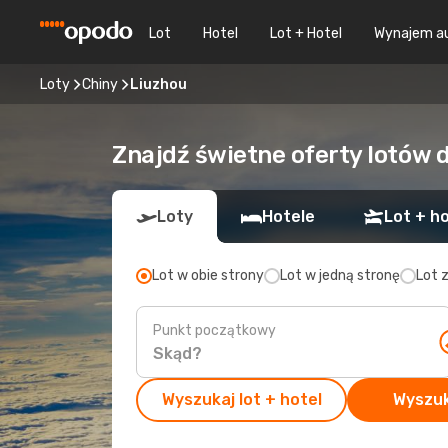
Lot
Hotel
Lot + Hotel
Wynajem a
Loty
Chiny
Liuzhou
Znajdź świetne oferty lotów 
Loty
Hotele
Lot + ho
Lot w obie strony
Lot w jedną stronę
Lot 
Punkt początkowy
Wyszukaj lot + hotel
Wyszuk