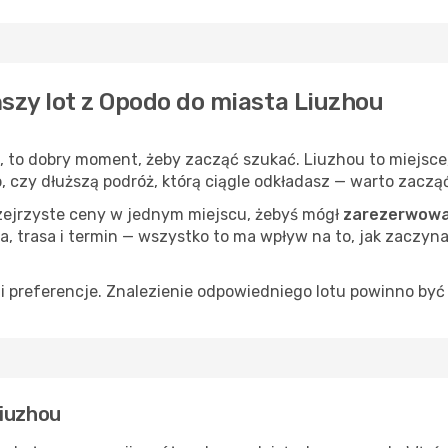
ńszy lot z Opodo do miasta Liuzhou
, to dobry moment, żeby zacząć szukać. Liuzhou to miejsce
op, czy dłuższą podróż, którą ciągle odkładasz — warto zaczą
rzejrzyste ceny w jednym miejscu, żebyś mógł
zarezerwować
a, trasa i termin — wszystko to ma wpływ na to, jak zaczyna
 preferencje. Znalezienie odpowiedniego lotu powinno być 
Liuzhou