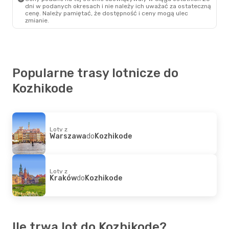
dni w podanych okresach i nie należy ich uważać za ostateczną
cenę. Należy pamiętać, że dostępność i ceny mogą ulec
zmianie.
Popularne trasy lotnicze do
Kozhikode
Loty z
Warszawa
do
Kozhikode
Loty z
Kraków
do
Kozhikode
Ile trwa lot do Kozhikode?