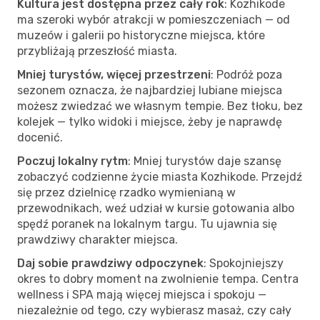
Kultura jest dostępna przez cały rok
: Kozhikode
ma szeroki wybór atrakcji w pomieszczeniach — od
muzeów i galerii po historyczne miejsca, które
przybliżają przeszłość miasta.
Mniej turystów, więcej przestrzeni
: Podróż poza
sezonem oznacza, że najbardziej lubiane miejsca
możesz zwiedzać we własnym tempie. Bez tłoku, bez
kolejek — tylko widoki i miejsce, żeby je naprawdę
docenić.
Poczuj lokalny rytm
: Mniej turystów daje szansę
zobaczyć codzienne życie miasta Kozhikode. Przejdź
się przez dzielnicę rzadko wymienianą w
przewodnikach, weź udział w kursie gotowania albo
spędź poranek na lokalnym targu. Tu ujawnia się
prawdziwy charakter miejsca.
Daj sobie prawdziwy odpoczynek
: Spokojniejszy
okres to dobry moment na zwolnienie tempa. Centra
wellness i SPA mają więcej miejsca i spokoju —
niezależnie od tego, czy wybierasz masaż, czy cały