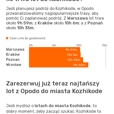
Jeśli planujesz podróż do Kozhikode, w Opodo
przeanalizowaliśmy najpopularniejsze trasy, aby
pomóc Ci zaplanować podróż. Z
Warszawa
lot trwa
około
9h 59m
; z
Kraków
około
10h 6m
; a z
Poznań
około
10h 35m
.
Czas Lotu (w godzinach)
0h
5h
10h
15h
Warszawa
9h 59m
Kraków
10h 6m
Poznań
10h 35m
Wrocław
11h 35m
Zarezerwuj już teraz najtańszy
lot z Opodo do miasta Kozhikode
Jeśli myślisz o
lotach do miasta Kozhikode
, to
dobry moment, żeby zacząć szukać. Kozhikode to