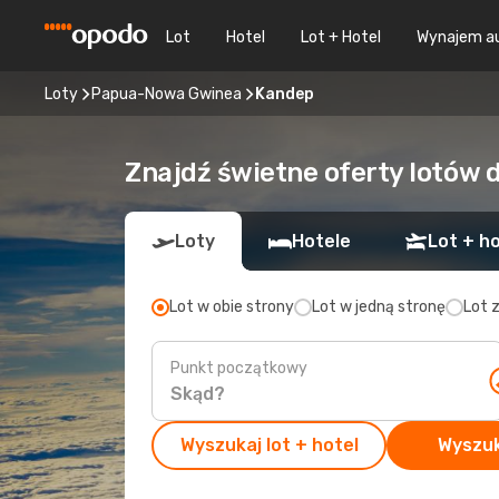
Lot
Hotel
Lot + Hotel
Wynajem a
Loty
Papua-Nowa Gwinea
Kandep
Znajdź świetne oferty lotów 
Loty
Hotele
Lot + ho
Lot w obie strony
Lot w jedną stronę
Lot 
Punkt początkowy
Wyszukaj lot + hotel
Wyszuk