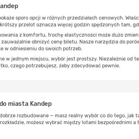
Kandep
okaże sporo opcji w różnych przedziałach cenowych. Właści
s, krótszy przelot oznacza więcej godzin spędzonych tam, g
nowania z komfortu, trochę elastyczności może dużo zmieni
 zauważalnie obniżyć cenę biletu. Nasze narzędzia do por
je w odniesieniu do swoich potrzeb.
 w jednym miejscu, wybór jest prostszy. Niezależnie od te
stko, czego potrzebujesz, żeby zdecydować pewnie.
ą do miasta Kandep
 dobrze rozbudowane — masz realny wybór co do tego, jak ta
rozkładzie, możesz wybrać między lotami bezpośrednimi a t