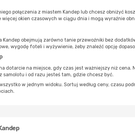
iego połączenia z miastem Kandep lub chcesz obniżyć koszt
 więcej okien czasowych w ciągu dnia i mogą wyraźnie obni
ta Kandep obejmują zarówno tanie przewoźniki bez dodatków, 
e, wygodę foteli i wyżywienie, żeby znaleźć opcję dopas
p
na dotarcie na miejsce, gdy czas jest ważniejszy niż cena. 
 samolotu i od razu jesteś tam, gdzie chcesz być.
szystko w jednym widoku. Sortuj według ceny, czasu podróży
ęciach.
 Kandep