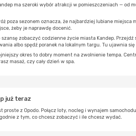
Kandep ma szeroki wybór atrakcji w pomieszczeniach — od mu
róż poza sezonem oznacza, że najbardziej lubiane miejsca
ejsce, żeby je naprawdę docenić.
e szansę zobaczyć codzienne życie miasta Kandep. Przejdź 
wania albo spędź poranek na lokalnym targu. Tu ujawnia się
ojniejszy okres to dobry moment na zwolnienie tempa. Centr
rasz masaż, czy cały dzień w spa.
p już teraz
t proste z Opodo. Połącz loty, nocleg i wynajem samochodu
godnie z tym, co chcesz zobaczyć i ile chcesz wydać.