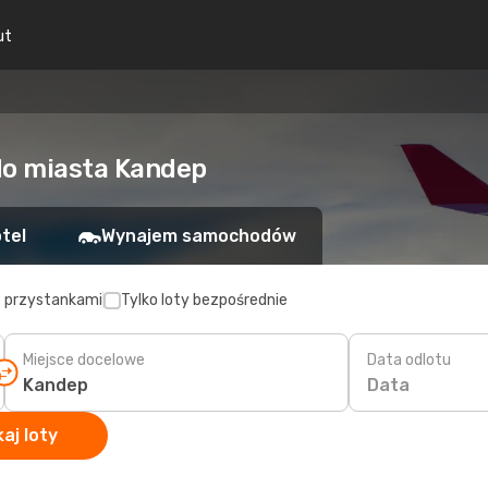
ut
do miasta Kandep
tel
Wynajem samochodów
z przystankami
Tylko loty bezpośrednie
Miejsce docelowe
Data odlotu
Data
aj loty