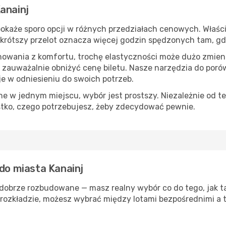
anainj
okaże sporo opcji w różnych przedziałach cenowych. Właści
s, krótszy przelot oznacza więcej godzin spędzonych tam, g
nowania z komfortu, trochę elastyczności może dużo zmieni
 zauważalnie obniżyć cenę biletu. Nasze narzędzia do por
je w odniesieniu do swoich potrzeb.
 w jednym miejscu, wybór jest prostszy. Niezależnie od te
stko, czego potrzebujesz, żeby zdecydować pewnie.
 do miasta Kanainj
 dobrze rozbudowane — masz realny wybór co do tego, jak t
rozkładzie, możesz wybrać między lotami bezpośrednimi a t