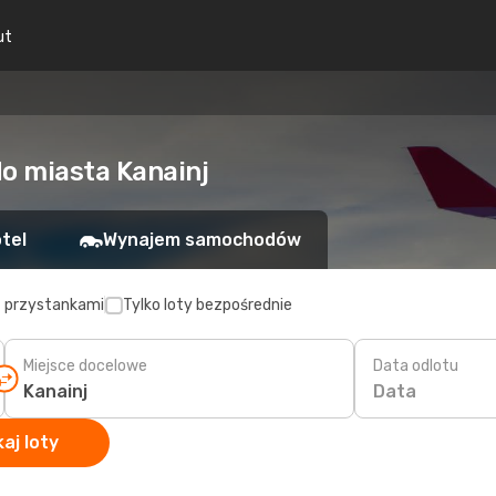
ut
do miasta Kanainj
tel
Wynajem samochodów
z przystankami
Tylko loty bezpośrednie
Miejsce docelowe
Data odlotu
Data
aj loty