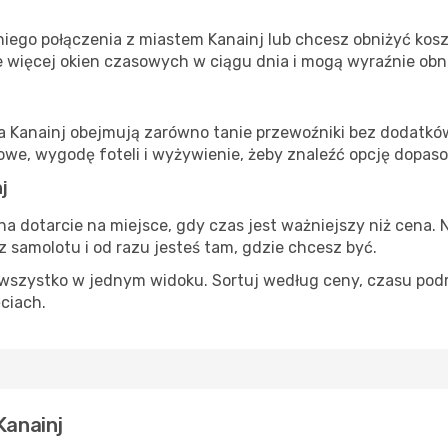
iego połączenia z miastem Kanainj lub chcesz obniżyć koszt
 więcej okien czasowych w ciągu dnia i mogą wyraźnie obni
ta Kanainj obejmują zarówno tanie przewoźniki bez dodatków,
e, wygodę foteli i wyżywienie, żeby znaleźć opcję dopas
j
na dotarcie na miejsce, gdy czas jest ważniejszy niż cena. 
 samolotu i od razu jesteś tam, gdzie chcesz być.
szystko w jednym widoku. Sortuj według ceny, czasu podróży
ęciach.
Kanainj