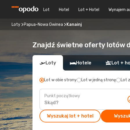
Lot
Hotel
Lot + Hotel
Wynajem a
Loty
Papua-Nowa Gwinea
Kanainj
Znajdź świetne oferty lotów 
Loty
Hotele
Lot + ho
Lot w obie strony
Lot w jedną stronę
Lot 
Punkt początkowy
Wyszukaj lot + hotel
Wyszuk