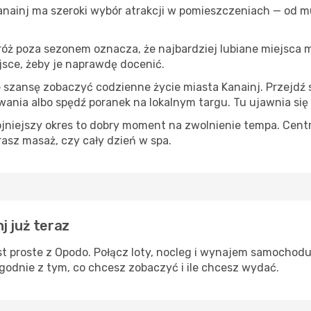
Kanainj ma szeroki wybór atrakcji w pomieszczeniach — od mu
róż poza sezonem oznacza, że najbardziej lubiane miejsca
ejsce, żeby je naprawdę docenić.
e szansę zobaczyć codzienne życie miasta Kanainj. Przejdź 
wania albo spędź poranek na lokalnym targu. Tu ujawnia się
ojniejszy okres to dobry moment na zwolnienie tempa. Centr
rasz masaż, czy cały dzień w spa.
j już teraz
t proste z Opodo. Połącz loty, nocleg i wynajem samochodu
zgodnie z tym, co chcesz zobaczyć i ile chcesz wydać.