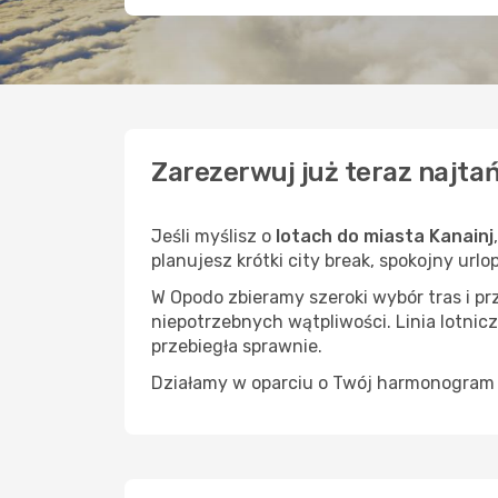
Zarezerwuj już teraz najtań
Jeśli myślisz o
lotach do miasta Kanainj
planujesz krótki city break, spokojny url
W Opodo zbieramy szeroki wybór tras i p
niepotrzebnych wątpliwości. Linia lotnicz
przebiegła sprawnie.
Działamy w oparciu o Twój harmonogram i