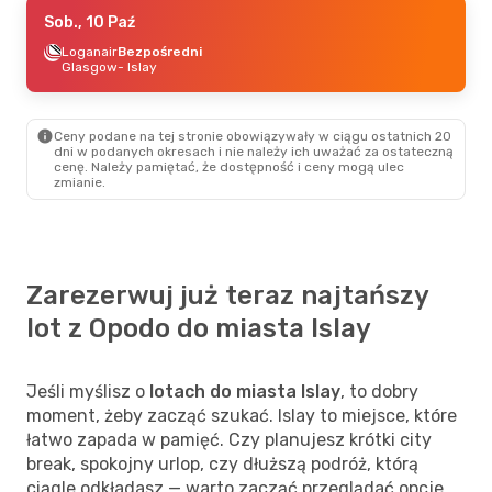
Czw., 24 Wrz
Sob., 10 Paź
- Pon., 28 Wrz
Loganair
Loganair
Bezpośredni
Bezpośredni
Glasgow
Glasgow
- Islay
- Islay
Loganair
Bezpośredni
Islay
- Glasgow
Ceny podane na tej stronie obowiązywały w ciągu ostatnich 20
Sob., 10 Paź
- Śr., 14 Paź
dni w podanych okresach i nie należy ich uważać za ostateczną
cenę. Należy pamiętać, że dostępność i ceny mogą ulec
Loganair
Bezpośredni
zmianie.
Glasgow
- Islay
Loganair
Bezpośredni
Islay
- Glasgow
Śr., 7 Paź
- Sob., 10 Paź
Zarezerwuj już teraz najtańszy
Loganair
Bezpośredni
lot z Opodo do miasta Islay
Glasgow
- Islay
Loganair
Bezpośredni
Islay
- Glasgow
Jeśli myślisz o
lotach do miasta Islay
, to dobry
moment, żeby zacząć szukać. Islay to miejsce, które
łatwo zapada w pamięć. Czy planujesz krótki city
break, spokojny urlop, czy dłuższą podróż, którą
ciągle odkładasz — warto zacząć przeglądać opcje.