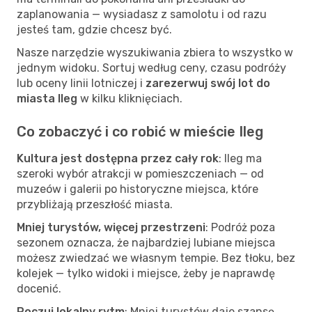
zaplanowania — wysiadasz z samolotu i od razu
jesteś tam, gdzie chcesz być.
Nasze narzędzie wyszukiwania zbiera to wszystko w
jednym widoku. Sortuj według ceny, czasu podróży
lub oceny linii lotniczej i
zarezerwuj swój lot do
miasta Ileg
w kilku kliknięciach.
Co zobaczyć i co robić w mieście Ileg
Kultura jest dostępna przez cały rok
: Ileg ma
szeroki wybór atrakcji w pomieszczeniach — od
muzeów i galerii po historyczne miejsca, które
przybliżają przeszłość miasta.
Mniej turystów, więcej przestrzeni
: Podróż poza
sezonem oznacza, że najbardziej lubiane miejsca
możesz zwiedzać we własnym tempie. Bez tłoku, bez
kolejek — tylko widoki i miejsce, żeby je naprawdę
docenić.
Poczuj lokalny rytm
: Mniej turystów daje szansę