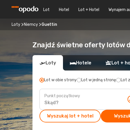
Lot
Hotel
Lot + Hotel
Wynajem a
Loty
Niemcy
Guettin
Znajdź świetne oferty lotów 
Loty
Hotele
Lot + ho
Lot w obie strony
Lot w jedną stronę
Lot 
Punkt początkowy
Wyszukaj lot + hotel
Wyszuk