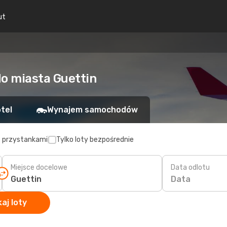
ut
do miasta Guettin
tel
Wynajem samochodów
z przystankami
Tylko loty bezpośrednie
Miejsce docelowe
Data odlotu
Data
aj loty