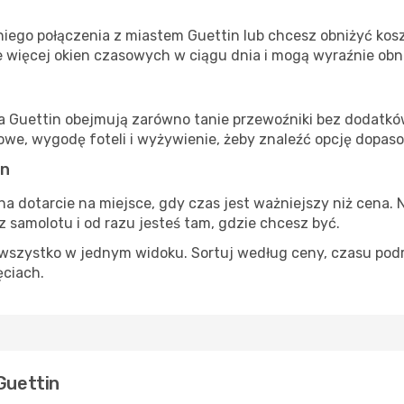
n
iego połączenia z miastem Guettin lub chcesz obniżyć koszt
 więcej okien czasowych w ciągu dnia i mogą wyraźnie obni
ta Guettin obejmują zarówno tanie przewoźniki bez dodatków,
e, wygodę foteli i wyżywienie, żeby znaleźć opcję dopas
in
na dotarcie na miejsce, gdy czas jest ważniejszy niż cena. 
 samolotu i od razu jesteś tam, gdzie chcesz być.
szystko w jednym widoku. Sortuj według ceny, czasu podróży
ęciach.
Guettin