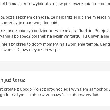
Guettin ma szeroki wybór atrakcji w pomieszczeniach — od mu
róż poza sezonem oznacza, że najbardziej lubiane miejsca
ejsce, żeby je naprawdę docenić.
e szansę zobaczyć codzienne życie miasta Guettin. Przejdź
wania albo spędź poranek na lokalnym targu. Tu ujawnia się
ojniejszy okres to dobry moment na zwolnienie tempa. Centr
rasz masaż, czy cały dzień w spa.
n już teraz
st proste z Opodo. Połącz loty, nocleg i wynajem samochodu
zgodnie z tym, co chcesz zobaczyć i ile chcesz wydać.