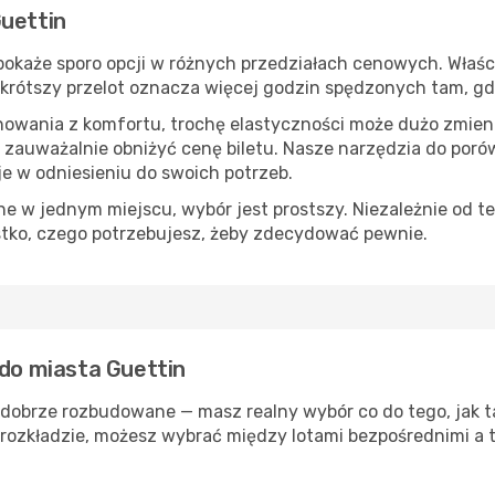
Guettin
okaże sporo opcji w różnych przedziałach cenowych. Właści
s, krótszy przelot oznacza więcej godzin spędzonych tam, g
nowania z komfortu, trochę elastyczności może dużo zmieni
 zauważalnie obniżyć cenę biletu. Nasze narzędzia do por
je w odniesieniu do swoich potrzeb.
 w jednym miejscu, wybór jest prostszy. Niezależnie od te
stko, czego potrzebujesz, żeby zdecydować pewnie.
 do miasta Guettin
 dobrze rozbudowane — masz realny wybór co do tego, jak t
rozkładzie, możesz wybrać między lotami bezpośrednimi a t