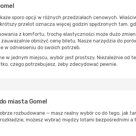
Gomel
każe sporo opcji w różnych przedziałach cenowych. Właściwy
s, krótszy przelot oznacza więcej godzin spędzonych tam, g
nowania z komfortu, trochę elastyczności może dużo zmieni
 zauważalnie obniżyć cenę biletu. Nasze narzędzia do por
je w odniesieniu do swoich potrzeb.
 w jednym miejscu, wybór jest prostszy. Niezależnie od te
stko, czego potrzebujesz, żeby zdecydować pewnie.
 do miasta Gomel
dobrze rozbudowane — masz realny wybór co do tego, jak tam
rozkładzie, możesz wybrać między lotami bezpośrednimi a t