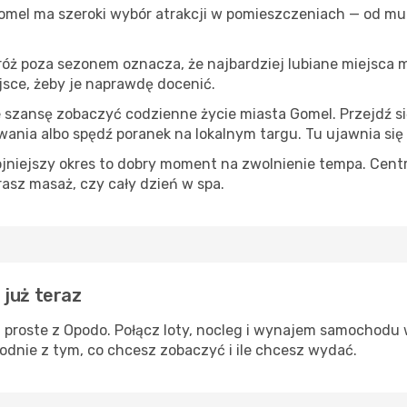
Gomel ma szeroki wybór atrakcji w pomieszczeniach — od muz
róż poza sezonem oznacza, że najbardziej lubiane miejsca
ejsce, żeby je naprawdę docenić.
e szansę zobaczyć codzienne życie miasta Gomel. Przejdź s
wania albo spędź poranek na lokalnym targu. Tu ujawnia się
ojniejszy okres to dobry moment na zwolnienie tempa. Centr
rasz masaż, czy cały dzień w spa.
 już teraz
 proste z Opodo. Połącz loty, nocleg i wynajem samochodu 
odnie z tym, co chcesz zobaczyć i ile chcesz wydać.