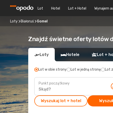
Lot
Hotel
Lot + Hotel
Wynajem a
Loty
Białoruś
Gomel
Znajdź świetne oferty lotów 
Loty
Hotele
Lot + ho
Lot w obie strony
Lot w jedną stronę
Lot 
Punkt początkowy
Wyszukaj lot + hotel
Wyszuk