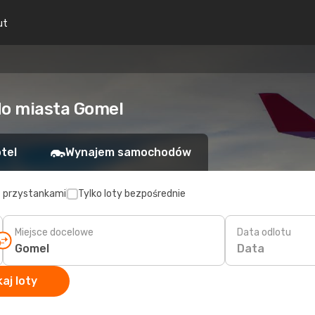
ut
do miasta Gomel
tel
Wynajem samochodów
z przystankami
Tylko loty bezpośrednie
Miejsce docelowe
Data odlotu
Data
aj loty