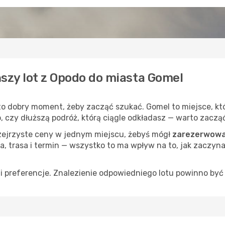
ńszy lot z Opodo do miasta Gomel
 to dobry moment, żeby zacząć szukać. Gomel to miejsce, k
op, czy dłuższą podróż, którą ciągle odkładasz — warto zaczą
rzejrzyste ceny w jednym miejscu, żebyś mógł
zarezerwować
a, trasa i termin — wszystko to ma wpływ na to, jak zaczyna
 preferencje. Znalezienie odpowiedniego lotu powinno być 