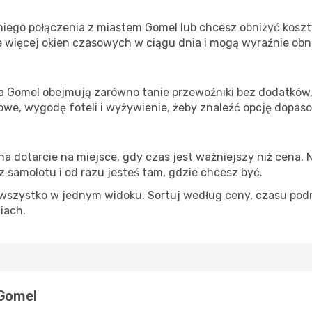
iego połączenia z miastem Gomel lub chcesz obniżyć koszty
 więcej okien czasowych w ciągu dnia i mogą wyraźnie obni
ta Gomel obejmują zarówno tanie przewoźniki bez dodatków, j
e, wygodę foteli i wyżywienie, żeby znaleźć opcję dopas
na dotarcie na miejsce, gdy czas jest ważniejszy niż cena. 
 samolotu i od razu jesteś tam, gdzie chcesz być.
szystko w jednym widoku. Sortuj według ceny, czasu podróży
ciach.
 Gomel