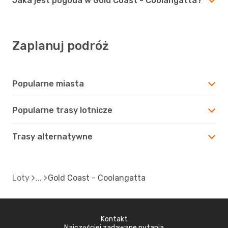
Jaka jest pogoda w Gold Coast - Coolangatta?
Zaplanuj podróż
Popularne miasta
Popularne trasy lotnicze
Trasy alternatywne
Loty
Gold Coast - Coolangatta
Kontakt
Najczęściej zadawane pytania