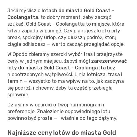
Jeśli myślisz o
lotach do miasta Gold Coast -
Coolangatta
, to dobry moment, żeby zacząć
szukać. Gold Coast - Coolangatta to miejsce, które
łatwo zapada w pamięć. Czy planujesz krótki city
break, spokojny urlop, czy dłuższą podróż, którą
ciągle odkładasz — warto zacząć przeglądać opcje.
W Opodo zbieramy szeroki wybór tras i przejrzyste
ceny w jednym miejscu, żebyś mógł
zarezerwować
loty do miasta Gold Coast - Coolangatta
bez
niepotrzebnych wątpliwości. Linia lotnicza, trasa i
termin — wszystko to ma wpływ na to, jak zaczyna
się podróż, i chcemy, żeby ta część przebiegła
sprawnie.
Działamy w oparciu o Twój harmonogram i
preferencje. Znalezienie odpowiedniego lotu
powinno być proste — i właśnie do tego dążymy.
Najniższe ceny lotów do miasta Gold