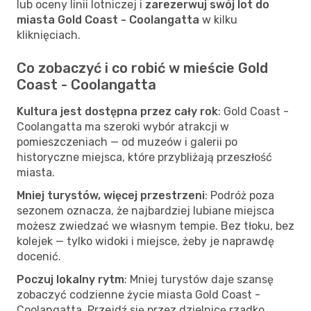
lub oceny linii lotniczej i
zarezerwuj swój lot do
miasta Gold Coast - Coolangatta
w kilku
kliknięciach.
Co zobaczyć i co robić w mieście Gold
Coast - Coolangatta
Kultura jest dostępna przez cały rok
: Gold Coast -
Coolangatta ma szeroki wybór atrakcji w
pomieszczeniach — od muzeów i galerii po
historyczne miejsca, które przybliżają przeszłość
miasta.
Mniej turystów, więcej przestrzeni
: Podróż poza
sezonem oznacza, że najbardziej lubiane miejsca
możesz zwiedzać we własnym tempie. Bez tłoku, bez
kolejek — tylko widoki i miejsce, żeby je naprawdę
docenić.
Poczuj lokalny rytm
: Mniej turystów daje szansę
zobaczyć codzienne życie miasta Gold Coast -
Coolangatta. Przejdź się przez dzielnicę rzadko